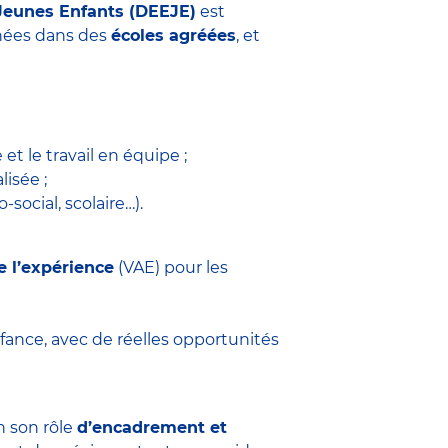
Jeunes Enfants (DEEJE)
est
années dans des
écoles agréées
, et
 et le travail en équipe ;
isée ;
social, scolaire…).
e l’expérience
(VAE) pour les
fance, avec de réelles opportunités
n son rôle
d’encadrement et