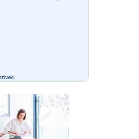
tives.