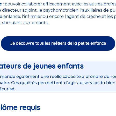
e
: pouvoir collaborer efficacement avec
les autres profe
le
directeur adjoint
, le
psychomotricien
, l'
auxiliaires de pu
ite enfance
,
l'infirmier
ou encore
l'agent de crèche
et les 
stimulant aux enfants.
Je découvre tous les métiers de la petite enfance
ateurs de jeunes enfants
mande également une réelle capacité à prendre du rec
inaire. Ces qualités permettent d’agir au service du bi
écurisé.
plôme requis