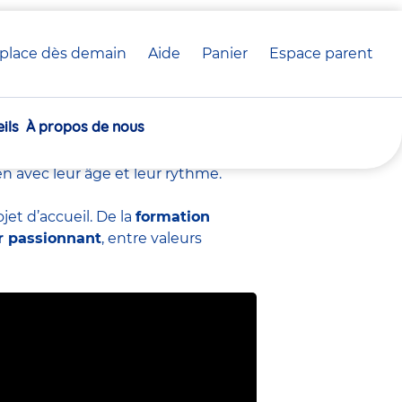
place dès demain
Aide
Panier
crèche(s)
Espace parent
EJE) chez Babilou
sélectionnée(s)
ils
À propos de nous
veloppement
des tout-petits en
 bienveillance et engagement. Chaque
en avec leur âge et leur rythme.
et d’accueil. De la
formation
r passionnant
, entre valeurs