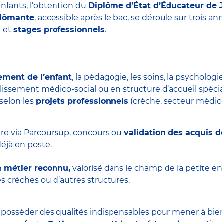
nfants, l’obtention du
Diplôme d’État d’Éducateur de 
plômante
, accessible après le bac, se déroule sur trois 
s
et
stages professionnels
.
ement de l’enfant
, la pédagogie, les soins, la psychologie
blissement médico-social ou en structure d’accueil spécial
 selon les
projets professionnels
(crèche, secteur médico-
ire via Parcoursup, concours ou
validation des acquis d
éjà en poste.
n
métier reconnu,
valorisé dans le champ de la petite en
s crèches ou d’autres structures.
t posséder des qualités indispensables pour mener à bie