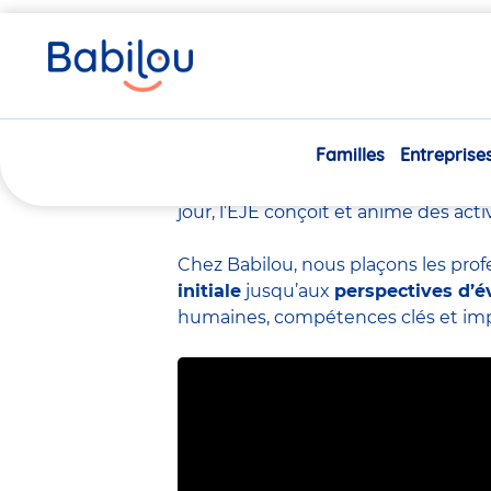
Vous
Accueil
Travailler chez Babilou
Le métier d’éducateur
êtes
ici
Le métier d’éduc
Familles
Entreprise
L’éducateur de jeunes enfants
(EJ
crèche.
Spécialiste de la petite en
jour, l’EJE conçoit et anime des act
Chez Babilou, nous plaçons les prof
initiale
jusqu’aux
perspectives d’é
humaines, compétences clés et impac