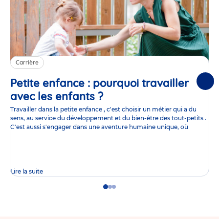
Carrière
Petite enfance : pourquoi travailler
Suiv
avec les enfants ?
Article
Travailler dans la petite enfance , c'est choisir un métier qui a du
sens, au service du développement et du bien-être des tout-petits .
C'est aussi s'engager dans une aventure humaine unique, où
Lire la suite
Go
Go
Go
to
to
to
slide
slide
slide
1
2
3