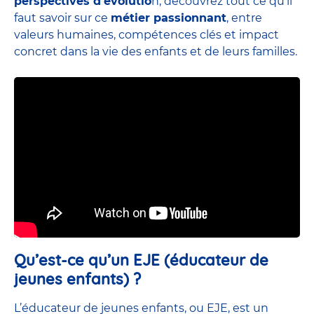
perspectives d’évolutio
n, découvrez tout ce qu’il
faut savoir sur ce
métier passionnant
, entre
valeurs humaines, compétences clés et impact
concret dans la vie des enfants et de leurs familles.
Qu’est-ce qu’un EJE (éducateur de
jeunes enfants) ?
L’éducateur de jeunes enfants, ou EJE, est un