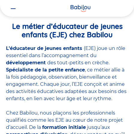
Vous
Accueil
Travailler chez Babilou
Le métier d’éducateur de jeunes 
êtes
ici
Le métier d’éducateur de jeunes
enfants (EJE) chez Babilou
L’éducateur de jeunes enfants
(EJE) joue un rôle
essentiel dans l’accompagnement du
développement
des tout-petits en crèche.
Spécialiste de la petite enfance
, ce métier allie à
la fois pédagogie, observation, bienveillance et
engagement. Chaque jour, l’EJE conçoit et anime
des activités éducatives adaptées aux besoins des
enfants, en lien avec leur âge et leur rythme.
Chez Babilou, nous plaçons les professionnels
qualifiés comme les EJE au cœur de notre projet
d’accueil. De la
formation initiale
jusqu’aux