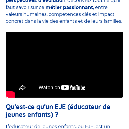
perspectives d’évolutio
n, découvrez tout ce qu’il
faut savoir sur ce
métier passionnant
, entre
valeurs humaines, compétences clés et impact
concret dans la vie des enfants et de leurs familles.
Qu’est-ce qu’un EJE (éducateur de
jeunes enfants) ?
L’éducateur de jeunes enfants, ou EJE, est un