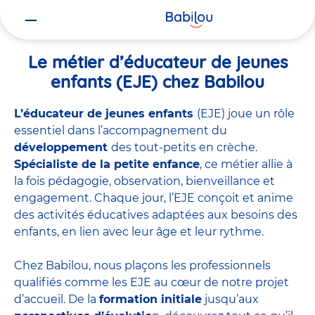
Vous
Accueil
Travailler chez Babilou
Le métier d’éducateur de jeunes 
êtes
ici
Le métier d’éducateur de jeunes
enfants (EJE) chez Babilou
L’éducateur de jeunes enfants
(EJE) joue un rôle
essentiel dans l’accompagnement du
développement
des tout-petits en crèche.
Spécialiste de la petite enfance
, ce métier allie à
la fois pédagogie, observation, bienveillance et
engagement. Chaque jour, l’EJE conçoit et anime
des activités éducatives adaptées aux besoins des
enfants, en lien avec leur âge et leur rythme.
Chez Babilou, nous plaçons les professionnels
qualifiés comme les EJE au cœur de notre projet
d’accueil. De la
formation initiale
jusqu’aux