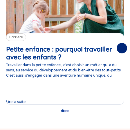
Carrière
Petite enfance : pourquoi travailler
Suiv
avec les enfants ?
Article
Travailler dans la petite enfance , c'est choisir un métier qui a du
sens, au service du développement et du bien-être des tout-petits .
C'est aussi s'engager dans une aventure humaine unique, où
Lire la suite
Go
Go
Go
to
to
to
slide
slide
slide
1
2
3