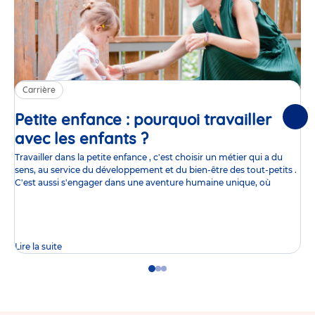
Carrière
Petite enfance : pourquoi travailler
Suiv
avec les enfants ?
Article
Travailler dans la petite enfance , c'est choisir un métier qui a du
sens, au service du développement et du bien-être des tout-petits .
C'est aussi s'engager dans une aventure humaine unique, où
Lire la suite
Go
Go
Go
to
to
to
slide
slide
slide
1
2
3