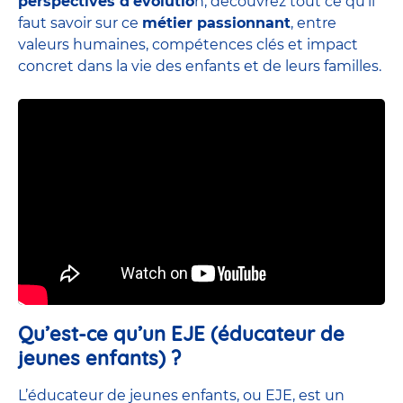
perspectives d’évolutio
n, découvrez tout ce qu’il
faut savoir sur ce
métier passionnant
, entre
valeurs humaines, compétences clés et impact
concret dans la vie des enfants et de leurs familles.
Qu’est-ce qu’un EJE (éducateur de
jeunes enfants) ?
L’éducateur de jeunes enfants, ou EJE, est un