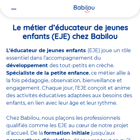
Vous
Accueil
Travailler chez Babilou
Le métier d’éducateur de jeunes 
êtes
ici
Le métier d’éducateur de jeunes
enfants (EJE) chez Babilou
L’éducateur de jeunes enfants
(EJE) joue un rôle
essentiel dans l’accompagnement du
développement
des tout-petits en crèche.
Spécialiste de la petite enfance
, ce métier allie à
la fois pédagogie, observation, bienveillance et
engagement. Chaque jour, l’EJE conçoit et anime
des activités éducatives adaptées aux besoins des
enfants, en lien avec leur âge et leur rythme.
Chez Babilou, nous plaçons les professionnels
qualifiés comme les EJE au cœur de notre projet
d’accueil. De la
formation initiale
jusqu’aux