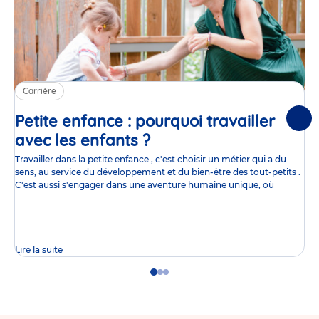
Carrière
Petite enfance : pourquoi travailler
Suiv
avec les enfants ?
Article
Travailler dans la petite enfance , c'est choisir un métier qui a du
sens, au service du développement et du bien-être des tout-petits .
C'est aussi s'engager dans une aventure humaine unique, où
Lire la suite
Go
Go
Go
to
to
to
slide
slide
slide
1
2
3