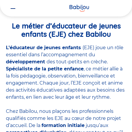
Vous
Accueil
Travailler chez Babilou
Le métier d’éducateur de jeunes 
êtes
ici
Le métier d’éducateur de jeunes
enfants (EJE) chez Babilou
L’éducateur de jeunes enfants
(EJE) joue un rôle
essentiel dans l’accompagnement du
développement
des tout-petits en crèche.
Spécialiste de la petite enfance
, ce métier allie à
la fois pédagogie, observation, bienveillance et
engagement. Chaque jour, l’EJE conçoit et anime
des activités éducatives adaptées aux besoins des
enfants, en lien avec leur âge et leur rythme.
Chez Babilou, nous plaçons les professionnels
qualifiés comme les EJE au cœur de notre projet
d’accueil. De la
formation initiale
jusqu’aux