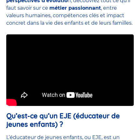
perspectives d’évolutio
n, découvrez tout ce qu’il
faut savoir sur ce
métier passionnant
, entre
valeurs humaines, compétences clés et impact
concret dans la vie des enfants et de leurs familles.
Qu’est-ce qu’un EJE (éducateur de
jeunes enfants) ?
L’éducateur de jeunes enfants, ou EJE, est un