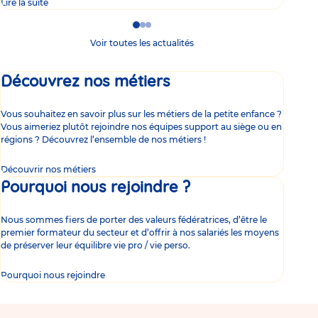
Lire la suite
Lire 
Go
Go
Go
to
to
to
Voir toutes les actualités
slide
slide
slide
1
2
3
Découvrez nos métiers
Vous souhaitez en savoir plus sur les métiers de la petite enfance ?
Vous aimeriez plutôt rejoindre nos équipes support au siège ou en
régions ? Découvrez l’ensemble de nos métiers !
Découvrir nos métiers
Pourquoi nous rejoindre ?
Nous sommes fiers de porter des valeurs fédératrices, d’être le
premier formateur du secteur et d’offrir à nos salariés les moyens
de préserver leur équilibre vie pro / vie perso.
Pourquoi nous rejoindre