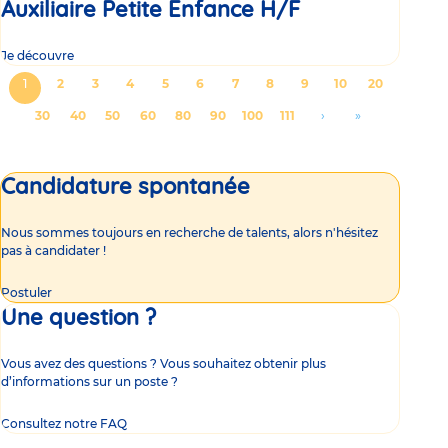
Auxiliaire Petite Enfance H/F
Je découvre
Pagination
Page
1
Page
2
Page
3
Page
4
Page
5
Page
6
Page
7
Page
8
Page
9
Page
10
Page
20
courante
Page
30
Page
40
Page
50
Page
60
Page
80
Page
90
Page
100
Page
111
Aller
›
Aller
»
à
à
la
la
Candidature spontanée
page
dernière
suivante
page
Nous sommes toujours en recherche de talents, alors n'hésitez
pas à candidater !
Postuler
Une question ?
Vous avez des questions ? Vous souhaitez obtenir plus
d’informations sur un poste ?
Consultez notre FAQ