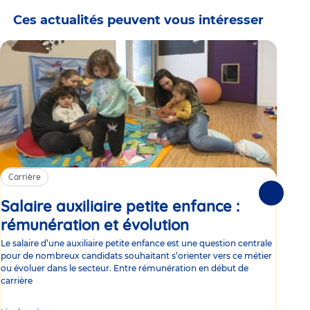
Ces actualités peuvent vous intéresser
Carrière
Ca
Suivante
Salaire auxiliaire petite enfance :
Sa
rémunération et évolution
Article
ce
Le salaire d’une auxiliaire petite enfance est une question centrale
Trav
pour de nombreux candidats souhaitant s’orienter vers ce métier
Parm
ou évoluer dans le secteur. Entre rémunération en début de
occu
carrière
de