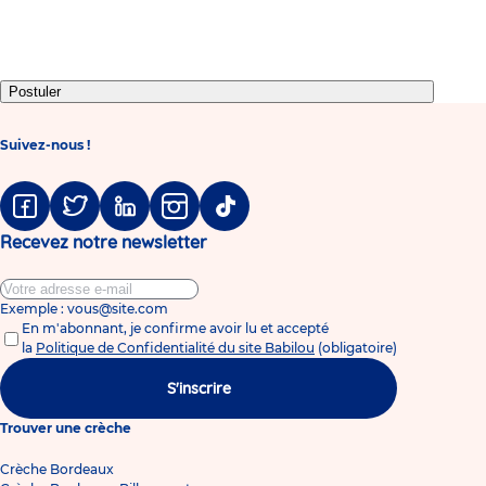
to
to
to
to
to
to
to
to
slide
slide
slide
slide
slide
slide
slide
slide
1
2
3
4
5
6
7
8
Postuler
Suivez-nous !
Facebook
Twitter
Linkedin
Instagram
Tiktok
Recevez notre newsletter
Exemple : vous@site.com
En m'abonnant, je confirme avoir lu et accepté
la
Politique de Confidentialité du site Babilou
(obligatoire)
S'inscrire
Trouver une crèche
Crèche Bordeaux