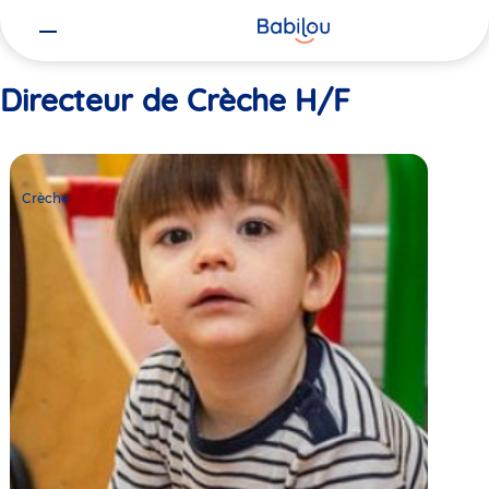
Vous
Accueil
Directeur de Crèche H/F
êtes
ici
Directeur de Crèche H/F
Crèche
Babilou
Crèche
Paris
Condorcet