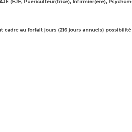
AJE (EJE, Puériculteur(trice), Infirmier(ère), Psychom
t cadre au forfait jours (216 jours annuels) possibilité