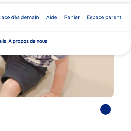
lace dès demain
Aide
Panier
crèche(s)
Espace parent
sélectionnée(s)
ils
À propos de nous
Photos
suivantes