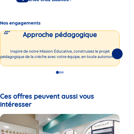
Nos engagements
Approche pédagogique
Int
Inspiré de notre Mission Éducative, construisez le projet
Suivante
pédagogique de la crèche avec votre équipe, en toute autonomie !
Go
Go
Go
to
to
to
slide
slide
slide
1
2
3
Ces offres peuvent aussi vous
intéresser