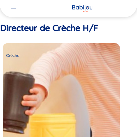
Vous
Accueil
Directeur de Crèche H/F
êtes
ici
Directeur de Crèche H/F
Crèche
Babilou
Crèche
Lyon
Université