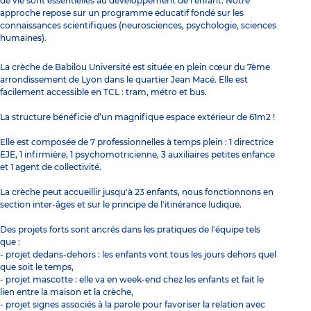
de vie sont essentielles au développement de l’enfant. Notre
approche repose sur un programme éducatif fondé sur les
connaissances scientifiques (neurosciences, psychologie, sciences
humaines).
La crèche de Babilou Université est située en plein cœur du 7ème
arrondissement de Lyon dans le quartier Jean Macé. Elle est
facilement accessible en TCL : tram, métro et bus.
La structure bénéficie d’un magnifique espace extérieur de 61m2 !
Elle est composée de 7 professionnelles à temps plein : 1 directrice
EJE, 1 infirmière, 1 psychomotricienne, 3 auxiliaires petites enfance
et 1 agent de collectivité.
La crèche peut accueillir jusqu'à 23 enfants, nous fonctionnons en
section inter-âges et sur le principe de l'itinérance ludique.
Des projets forts sont ancrés dans les pratiques de l'équipe tels
que :
- projet dedans-dehors : les enfants vont tous les jours dehors quel
que soit le temps,
- projet mascotte : elle va en week-end chez les enfants et fait le
lien entre la maison et la crèche,
- projet signes associés à la parole pour favoriser la relation avec