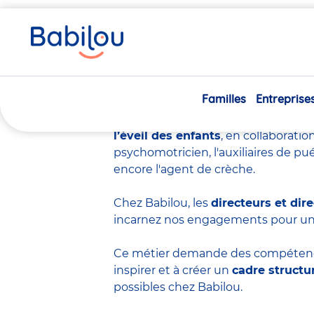
Vous
Accueil
Travailler chez Babilou
Devenir directeur ou d
êtes
ici
Devenir direc
Familles
Entreprise
Diriger une crèche, c’est bien plus 
la
petite enfance
, où chaque jour e
l’éveil des enfants
, en collaboratio
psychomotricien
,
l'auxiliaires de pu
encore
l'agent de crèche
.
Chez Babilou, les
directeurs et dire
incarnez nos engagements pour u
Ce métier demande des compéten
inspirer et à créer un
cadre structu
possibles chez Babilou.