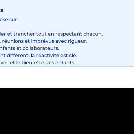
es
ose sur :
der et trancher tout en respectant chacun.
, réunions et imprévus avec rigueur.
enfants et collaborateurs.
t différent, la réactivité est clé.
veil et le bien-être des enfants.