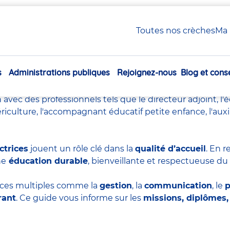
irectrice de crèche chez Babilou
Toutes nos crèches
Ma 
teur ou directrice de crèch
s
Administrations publiques
Rejoignez-nous
Blog et conse
qu’occuper un poste à responsabilités : c’est un
métier 
Navigation
st l’occasion de faire progresser une équipe, de piloter u
principale
n avec des professionnels tels que le
directeur adjoint
,
l'
ériculture
,
l'accompagnant éducatif petite enfance
,
l'aux
ctrices
jouent un rôle clé dans la
qualité d’accueil
. En 
ne
éducation durable
, bienveillante et respectueuse 
ces multiples comme la
gestion
, la
communication
, le
p
rant
. Ce guide vous informe sur les
missions, diplômes, 