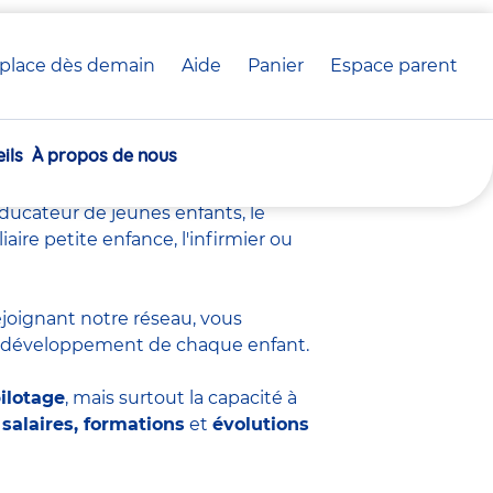
place dès demain
Aide
Panier
crèche(s)
Espace parent
e chez Babilou
sélectionnée(s)
ils
À propos de nous
profondément humain
, ancré dans
n
projet éducatif
et de contribuer à
éducateur de jeunes enfants
,
le
iliaire petite enfance
,
l'infirmier
ou
rejoignant notre réseau, vous
du développement de chaque enfant.
ilotage
, mais surtout la capacité à
salaires, formations
et
évolutions