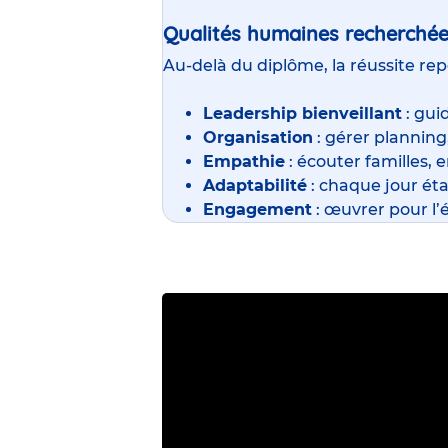
Qualités humaines recherché
Au-delà du diplôme, la réussite rep
Leadership bienveillant
: gui
Organisation
: gérer planning
Empathie
: écouter familles, 
Adaptabilité
: chaque jour étan
Engagement
: œuvrer pour l’é