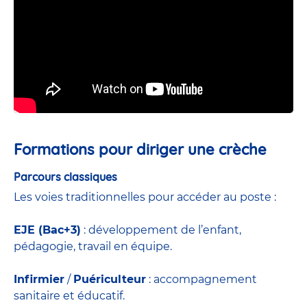
Formations pour diriger une crèche
Parcours classiques
Les voies traditionnelles pour accéder au poste :
EJE (Bac+3)
: développement de l’enfant,
pédagogie, travail en équipe.
Infirmier
/
Puériculteur
: accompagnement
sanitaire et éducatif.