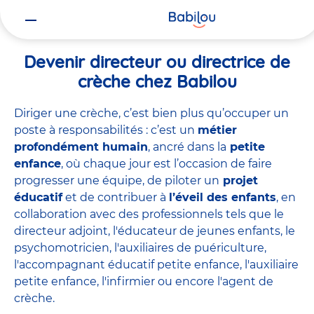
Vous
Accueil
Travailler chez Babilou
Devenir directeur ou directrice 
êtes
ici
Devenir directeur ou directrice de
crèche chez Babilou
Diriger une crèche, c’est bien plus qu’occuper un
poste à responsabilités : c’est un
métier
profondément humain
, ancré dans la
petite
enfance
, où chaque jour est l’occasion de faire
progresser une équipe, de piloter un
projet
éducatif
et de contribuer à
l’éveil des enfants
, en
collaboration avec des professionnels tels que le
directeur adjoint
,
l'éducateur de jeunes enfants
,
le
psychomotricien
,
l'auxiliaires de puériculture
,
l'accompagnant éducatif petite enfance
,
l'auxiliaire
petite enfance
,
l'infirmier
ou encore
l'agent de
crèche
.