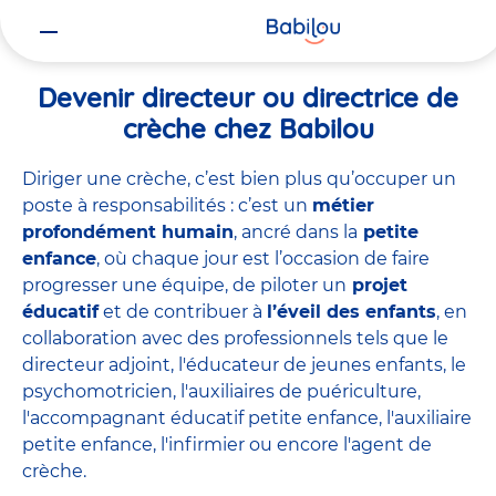
Vous
Accueil
Travailler chez Babilou
Devenir directeur ou directrice 
êtes
ici
Devenir directeur ou directrice de
crèche chez Babilou
Diriger une crèche, c’est bien plus qu’occuper un
poste à responsabilités : c’est un
métier
profondément humain
, ancré dans la
petite
enfance
, où chaque jour est l’occasion de faire
progresser une équipe, de piloter un
projet
éducatif
et de contribuer à
l’éveil des enfants
, en
collaboration avec des professionnels tels que le
directeur adjoint
,
l'éducateur de jeunes enfants
,
le
psychomotricien
,
l'auxiliaires de puériculture
,
l'accompagnant éducatif petite enfance
,
l'auxiliaire
petite enfance
,
l'infirmier
ou encore
l'agent de
crèche
.