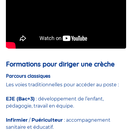
Formations pour diriger une crèche
Parcours classiques
Les voies traditionnelles pour accéder au poste :
EJE (Bac+3)
: développement de l’enfant,
pédagogie, travail en équipe.
Infirmier
/
Puériculteur
: accompagnement
sanitaire et éducatif.