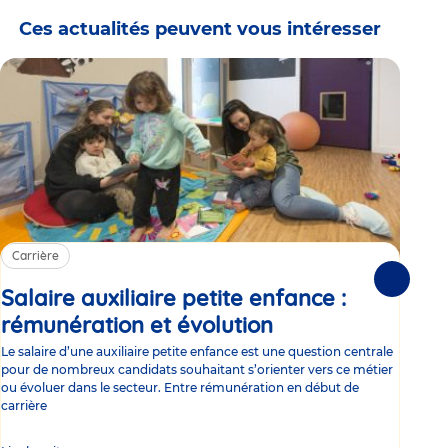
Ces actualités peuvent vous intéresser
Carrière
Ca
Suivante
Salaire auxiliaire petite enfance :
Sa
rémunération et évolution
Article
ce
Le salaire d’une auxiliaire petite enfance est une question centrale
Trav
pour de nombreux candidats souhaitant s’orienter vers ce métier
Parm
ou évoluer dans le secteur. Entre rémunération en début de
occu
carrière
de