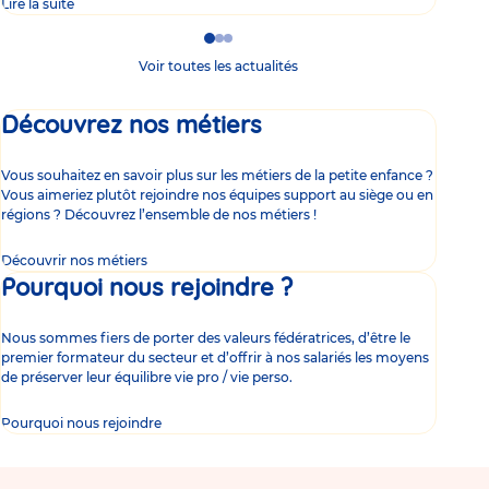
Lire la suite
Lire 
Go
Go
Go
to
to
to
Voir toutes les actualités
slide
slide
slide
1
2
3
Découvrez nos métiers
Vous souhaitez en savoir plus sur les métiers de la petite enfance ?
Vous aimeriez plutôt rejoindre nos équipes support au siège ou en
régions ? Découvrez l’ensemble de nos métiers !
Découvrir nos métiers
Pourquoi nous rejoindre ?
Nous sommes fiers de porter des valeurs fédératrices, d’être le
premier formateur du secteur et d’offrir à nos salariés les moyens
de préserver leur équilibre vie pro / vie perso.
Pourquoi nous rejoindre