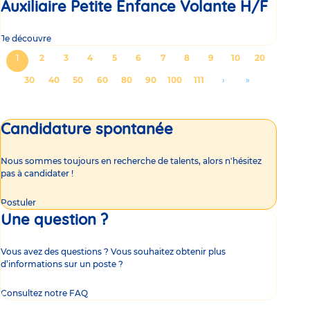
Auxiliaire Petite Enfance Volante H/F
Je découvre
Pagination
Page
1
Page
2
Page
3
Page
4
Page
5
Page
6
Page
7
Page
8
Page
9
Page
10
Page
20
courante
Page
30
Page
40
Page
50
Page
60
Page
80
Page
90
Page
100
Page
111
Aller
›
Aller
»
à
à
la
la
Candidature spontanée
page
dernière
suivante
page
Nous sommes toujours en recherche de talents, alors n'hésitez
pas à candidater !
Postuler
Une question ?
Vous avez des questions ? Vous souhaitez obtenir plus
d’informations sur un poste ?
Consultez notre FAQ