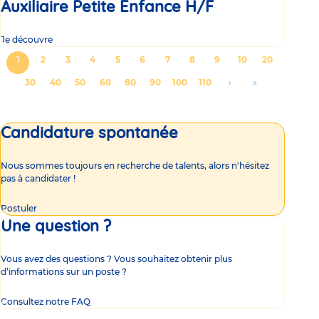
Auxiliaire Petite Enfance H/F
Je découvre
Pagination
Page
1
Page
2
Page
3
Page
4
Page
5
Page
6
Page
7
Page
8
Page
9
Page
10
Page
20
courante
Page
30
Page
40
Page
50
Page
60
Page
80
Page
90
Page
100
Page
110
Aller
›
Aller
»
à
à
la
la
Candidature spontanée
page
dernière
suivante
page
Nous sommes toujours en recherche de talents, alors n'hésitez
pas à candidater !
Postuler
Une question ?
Vous avez des questions ? Vous souhaitez obtenir plus
d’informations sur un poste ?
Consultez notre FAQ