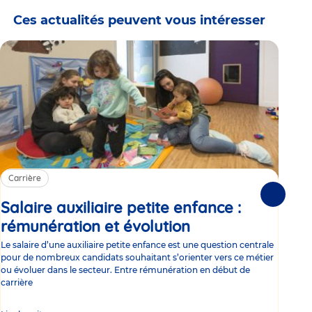
Ces actualités peuvent vous intéresser
Carrière
Ca
Suivante
Salaire auxiliaire petite enfance :
Sa
rémunération et évolution
Article
ce
Le salaire d’une auxiliaire petite enfance est une question centrale
Trav
pour de nombreux candidats souhaitant s’orienter vers ce métier
Parm
ou évoluer dans le secteur. Entre rémunération en début de
occu
carrière
de