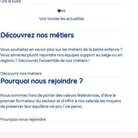
Lire la suite
Lire 
Go
Go
Go
to
to
to
Voir toutes les actualités
slide
slide
slide
1
2
3
Découvrez nos métiers
Vous souhaitez en savoir plus sur les métiers de la petite enfance ?
Vous aimeriez plutôt rejoindre nos équipes support au siège ou en
régions ? Découvrez l’ensemble de nos métiers !
Découvrir nos métiers
Pourquoi nous rejoindre ?
Nous sommes fiers de porter des valeurs fédératrices, d’être le
premier formateur du secteur et d’offrir à nos salariés les moyens
de préserver leur équilibre vie pro / vie perso.
Pourquoi nous rejoindre