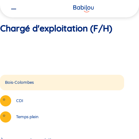
Vous
Accueil
Chargé d'exploitation (F/H)
êtes
ici
Chargé d'exploitation (F/H)
Bois-Colombes
CDI
Temps plein