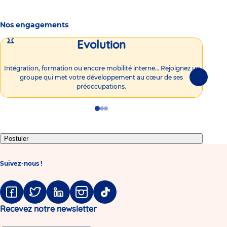
Nos engagements
Evolution
Intégration, formation ou encore mobilité interne… Rejoignez un
Vous
groupe qui met votre développement au cœur de ses
plu
Suivante
préoccupations.
Go
Go
Go
to
to
to
slide
slide
slide
1
2
3
Postuler
Suivez-nous !
Facebook
Twitter
Linkedin
Instagram
Tiktok
Recevez notre newsletter