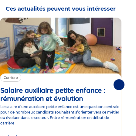
Ces actualités peuvent vous intéresser
Carrière
Ca
Suivante
Salaire auxiliaire petite enfance :
Sa
rémunération et évolution
Article
ce
Le salaire d’une auxiliaire petite enfance est une question centrale
Trav
pour de nombreux candidats souhaitant s’orienter vers ce métier
Parm
ou évoluer dans le secteur. Entre rémunération en début de
occu
carrière
de