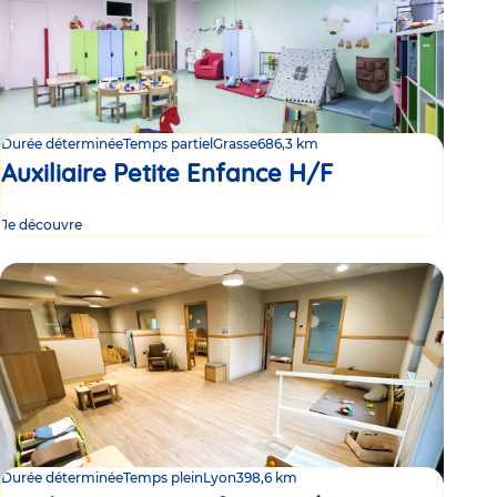
Durée déterminée
Temps partiel
Grasse
686,3 km
Auxiliaire Petite Enfance H/F
Je découvre
Durée déterminée
Temps plein
Lyon
398,6 km