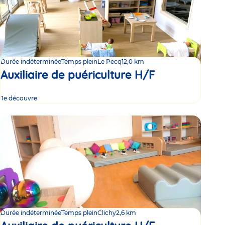
Durée indéterminée
Temps plein
Le Pecq
12,0 km
Auxiliaire de puériculture H/F
Je découvre
Durée indéterminée
Temps plein
Clichy
2,6 km