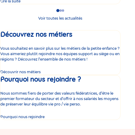
Lire la suite
Lire 
Go
Go
Go
to
to
to
Voir toutes les actualités
slide
slide
slide
1
2
3
Découvrez nos métiers
Vous souhaitez en savoir plus sur les métiers de la petite enfance ?
Vous aimeriez plutôt rejoindre nos équipes support au siège ou en
régions ? Découvrez l’ensemble de nos métiers !
Découvrir nos métiers
Pourquoi nous rejoindre ?
Nous sommes fiers de porter des valeurs fédératrices, d’être le
premier formateur du secteur et d’offrir à nos salariés les moyens
de préserver leur équilibre vie pro / vie perso.
Pourquoi nous rejoindre