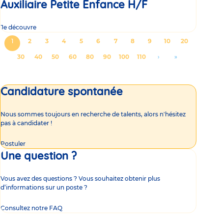
Auxiliaire Petite Enfance H/F
Je découvre
Pagination
Page
1
Page
2
Page
3
Page
4
Page
5
Page
6
Page
7
Page
8
Page
9
Page
10
Page
20
courante
Page
30
Page
40
Page
50
Page
60
Page
80
Page
90
Page
100
Page
110
Aller
›
Aller
»
à
à
la
la
Candidature spontanée
page
dernière
suivante
page
Nous sommes toujours en recherche de talents, alors n'hésitez
pas à candidater !
Postuler
Une question ?
Vous avez des questions ? Vous souhaitez obtenir plus
d’informations sur un poste ?
Consultez notre FAQ