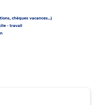
ions, chèques vacances...)
e - travail
on