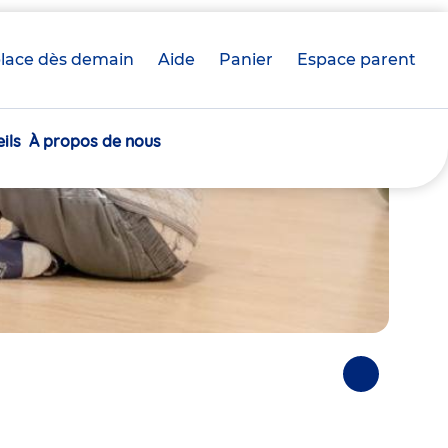
lace dès demain
Aide
Panier
crèche(s)
Espace parent
sélectionnée(s)
ils
À propos de nous
Photos
suivantes