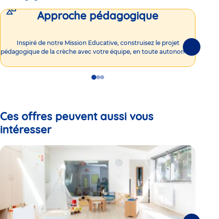
Approche pédagogique
Int
Inspiré de notre Mission Educative, construisez le projet
Suivante
pédagogique de la crèche avec votre équipe, en toute autonomie !
Go
Go
Go
to
to
to
slide
slide
slide
1
2
3
Ces offres peuvent aussi vous
intéresser