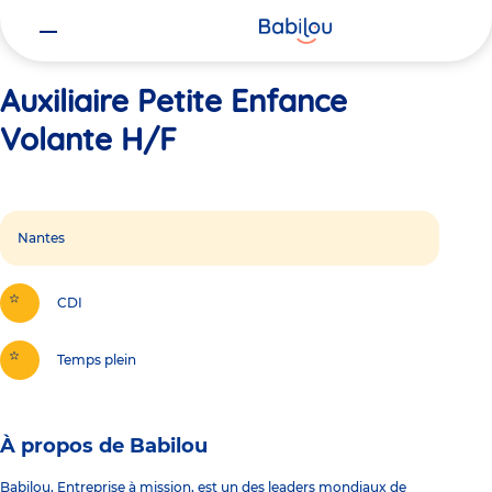
Vous
Accueil
Auxiliaire Petite Enfance Volante H/F
êtes
ici
Auxiliaire Petite Enfance
Volante H/F
Nantes
CDI
Temps plein
À propos de Babilou
Babilou, Entreprise à mission, est un des leaders mondiaux de