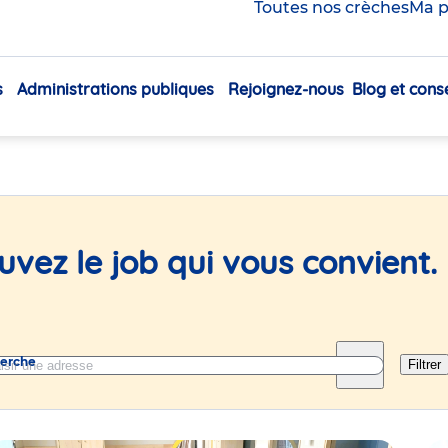
Toutes nos crèches
Ma p
 en crèche et au siège
s
Administrations publiques
Rejoignez-nous
Blog et conse
Navigation
principale
uvez le job qui vous convient.
herche
Filtrer