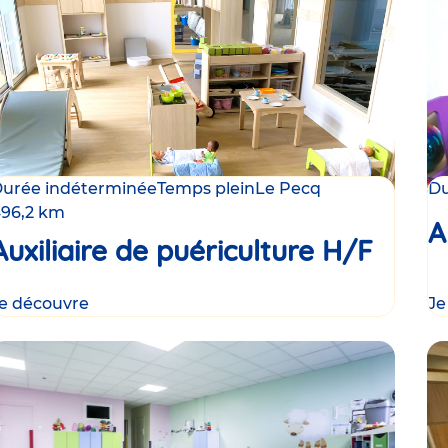
urée indéterminée
Temps plein
Le Pecq
Du
96,2 km
A
Auxiliaire de puériculture H/F
e découvre
Je