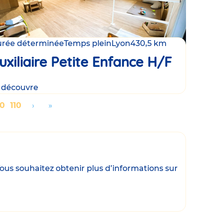
rée déterminée
Temps plein
Lyon
430,5 km
uxiliaire Petite Enfance H/F
 découvre
age
00
Page
110
Aller
›
Aller
»
à
à
la
la
page
dernière
suivante
page
ous souhaitez obtenir plus d’informations sur