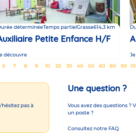
urée déterminée
Temps partiel
Grasse
614,3 km
Du
Auxiliaire Petite Enfance H/F
A
e découvre
Je
ge
Page
6
Page
7
Page
8
Page
9
Page
10
Page
20
Page
30
Page
40
Page
50
Page
60
Page
80
Page
90
P
1
Une question ?
'hésitez pas à
Vous avez des questions ? V
un poste ?
Consultez notre FAQ