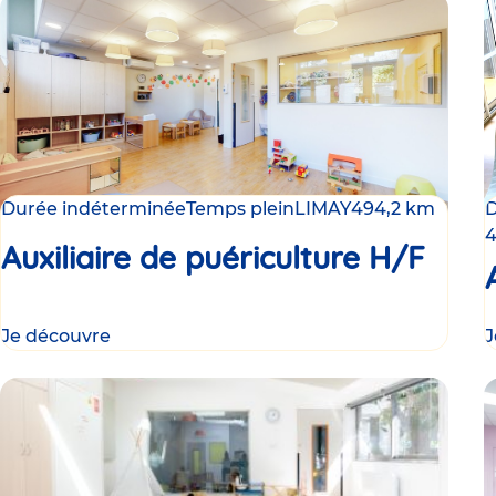
Durée indéterminée
Temps plein
LIMAY
494,2 km
D
4
Auxiliaire de puériculture H/F
Je découvre
J