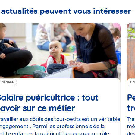
 actualités peuvent vous intéresser
Carrière
Ca
alaire puéricultrice : tout
Pe
savoir sur ce métier
Article
tr
ravailler aux côtés des tout-petits est un véritable
Tra
ngagement . Parmi les professionnels de la
mét
etite enfance, la puéricultrice occupe un rôle
dév