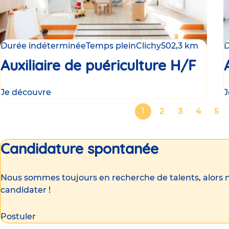
Durée indéterminée
Temps plein
Clichy
502,3 km
D
Auxiliaire de puériculture H/F
Je découvre
J
Pagination
Page
1
Page
2
Page
3
Page
4
Pa
5
courante
Candidature spontanée
Nous sommes toujours en recherche de talents, alors n
candidater !
Postuler