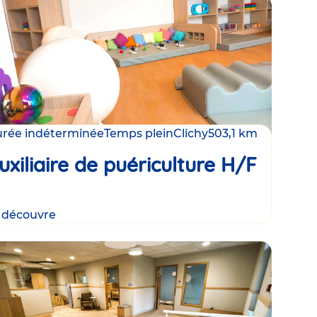
rée indéterminée
Temps plein
Clichy
503,1 km
uxiliaire de puériculture H/F
 découvre