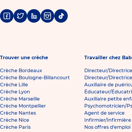
Facebook
Twitter
Linkedin
Instagram
Tiktok
Trouver une crèche
Travailler chez Bab
Crèche Bordeaux
Directeur/Directric
Crèche Boulogne-Billancourt
Directeur/Directric
Crèche Lille
Auxiliaire de puéric
Crèche Lyon
Éducateur/Éducatri
Crèche Marseille
Auxiliaire petite en
Crèche Montpellier
Psychomotricien/P
Crèche Nantes
Agent de service
Crèche Nice
Infirmier/Infirmièr
Crèche Paris
Nos offres d'emploi