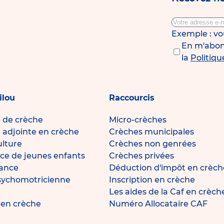
Exemple : v
En m'abonn
la
Politiqu
ilou
Raccourcis
e de crèche
Micro-crèches
e adjointe en crèche
Crèches municipales
ulture
Crèches non genrées
ce de jeunes enfants
Crèches privées
fance
Déduction d'impôt en crèch
sychomotricienne
Inscription en crèche
Les aides de la Caf en crèch
e en crèche
Numéro Allocataire CAF