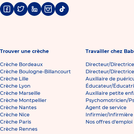
Facebook
Twitter
Linkedin
Instagram
Tiktok
Trouver une crèche
Travailler chez Bab
Crèche Bordeaux
Directeur/Directric
Crèche Boulogne-Billancourt
Directeur/Directric
Crèche Lille
Auxiliaire de puéric
Crèche Lyon
Éducateur/Éducatri
Crèche Marseille
Auxiliaire petite en
Crèche Montpellier
Psychomotricien/P
Crèche Nantes
Agent de service
Crèche Nice
Infirmier/Infirmièr
Crèche Paris
Nos offres d'emploi
Crèche Rennes