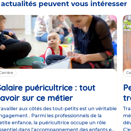
 actualités peuvent vous intéresser
Carrière
Ca
alaire puéricultrice : tout
Pe
savoir sur ce métier
Article
tr
ravailler aux côtés des tout-petits est un véritable
Tra
ngagement . Parmi les professionnels de la
mét
etite enfance, la puéricultrice occupe un rôle
dév
ssentiel dans l’accompagnement des enfants et
C'e