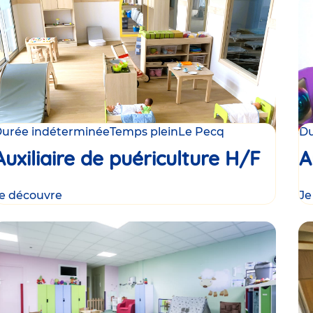
urée indéterminée
Temps plein
Le Pecq
Du
Auxiliaire de puériculture H/F
A
e découvre
Je