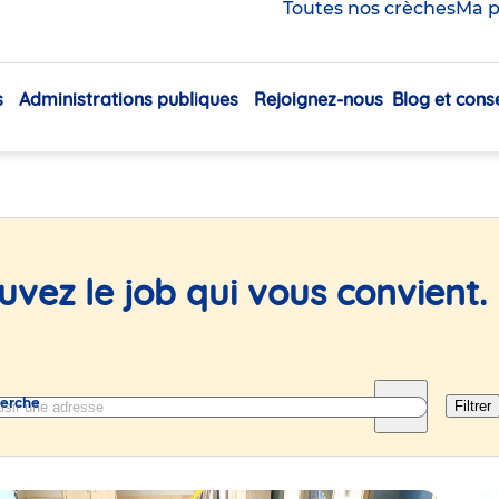
Toutes nos crèches
Ma p
 en crèche et au siège
s
Administrations publiques
Rejoignez-nous
Blog et conse
Navigation
principale
uvez le job qui vous convient.
herche
Filtrer