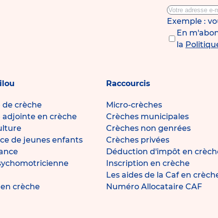
Exemple : v
En m'abonn
la
Politiqu
ilou
Raccourcis
e de crèche
Micro-crèches
e adjointe en crèche
Crèches municipales
ulture
Crèches non genrées
ce de jeunes enfants
Crèches privées
fance
Déduction d'impôt en crèch
sychomotricienne
Inscription en crèche
Les aides de la Caf en crèch
e en crèche
Numéro Allocataire CAF