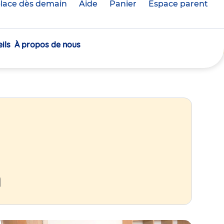
lace dès demain
Aide
Panier
crèche(s)
Espace parent
sélectionnée(s)
ils
À propos de nous