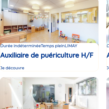
Durée indéterminée
Temps plein
LIMAY
D
Auxiliaire de puériculture H/F
Je découvre
J