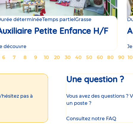
urée déterminée
Temps partiel
Grasse
Du
Auxiliaire Petite Enfance H/F
A
e découvre
Je
ge
Page
6
Page
7
Page
8
Page
9
Page
10
Page
20
Page
30
Page
40
Page
50
Page
60
Page
80
Page
90
P
1
Une question ?
'hésitez pas à
Vous avez des questions ? V
un poste ?
Consultez notre FAQ