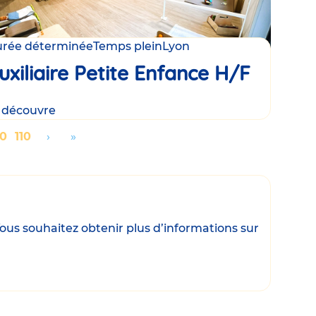
rée déterminée
Temps plein
Lyon
uxiliaire Petite Enfance H/F
 découvre
age
00
Page
110
Aller
›
Aller
»
à
à
la
la
page
dernière
suivante
page
ous souhaitez obtenir plus d’informations sur