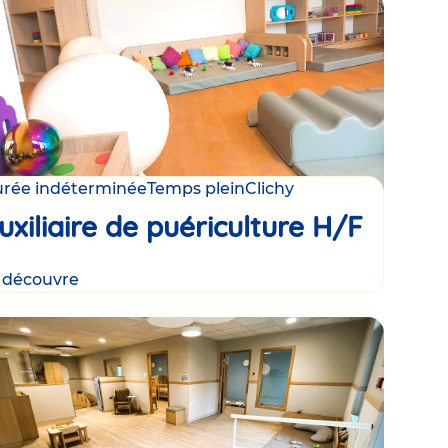
rée indéterminée
Temps plein
Clichy
uxiliaire de puériculture H/F
 découvre