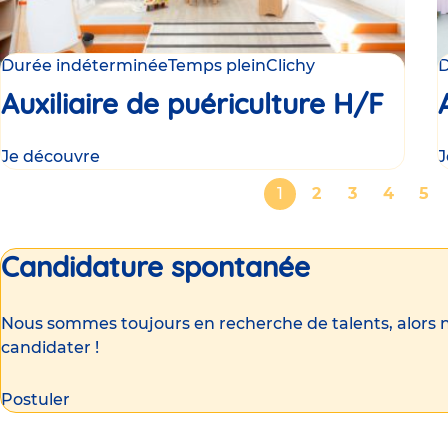
Durée indéterminée
Temps plein
Clichy
D
Auxiliaire de puériculture H/F
Je découvre
J
Pagination
Page
1
Page
2
Page
3
Page
4
Pa
5
courante
Candidature spontanée
Nous sommes toujours en recherche de talents, alors n
candidater !
Postuler