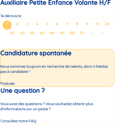
Auxiliaire Petite Enfance Volante H/F
Je découvre
Pagination
Page
1
Page
2
Page
3
Page
4
Page
5
Page
6
Page
7
Page
8
Page
9
Page
10
Page
20
courante
Page
30
Page
40
Page
50
Page
60
Page
80
Page
90
Page
100
Page
111
Aller
›
Aller
»
à
à
la
la
Candidature spontanée
page
dernière
suivante
page
Nous sommes toujours en recherche de talents, alors n'hésitez
pas à candidater !
Postuler
Une question ?
Vous avez des questions ? Vous souhaitez obtenir plus
d’informations sur un poste ?
Consultez notre FAQ