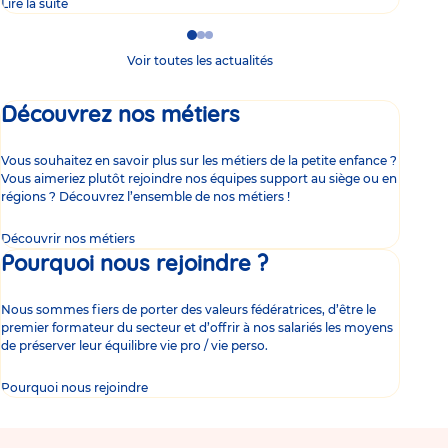
Lire la suite
Lire 
Go
Go
Go
to
to
to
Voir toutes les actualités
slide
slide
slide
1
2
3
Découvrez nos métiers
Vous souhaitez en savoir plus sur les métiers de la petite enfance ?
Vous aimeriez plutôt rejoindre nos équipes support au siège ou en
régions ? Découvrez l’ensemble de nos métiers !
Découvrir nos métiers
Pourquoi nous rejoindre ?
Nous sommes fiers de porter des valeurs fédératrices, d’être le
premier formateur du secteur et d’offrir à nos salariés les moyens
de préserver leur équilibre vie pro / vie perso.
Pourquoi nous rejoindre