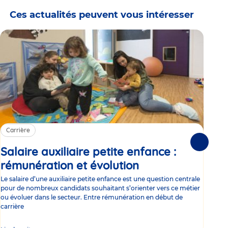
Ces actualités peuvent vous intéresser
Carrière
Ca
Suivante
Salaire auxiliaire petite enfance :
Sa
rémunération et évolution
Article
ce
Le salaire d’une auxiliaire petite enfance est une question centrale
Trav
pour de nombreux candidats souhaitant s’orienter vers ce métier
Parm
ou évoluer dans le secteur. Entre rémunération en début de
occu
carrière
de