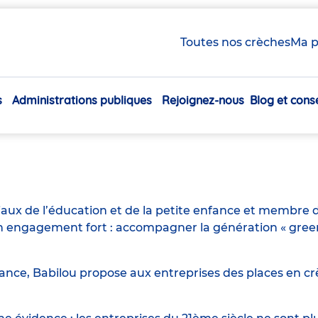
Toutes nos crèches
Ma p
ante H/F
s
Administrations publiques
Rejoignez-nous
Blog et conse
Navigation
principale
iaux de l’éducation et de la petite enfance et membre d
engagement fort : accompagner la génération « green n
ance, Babilou propose aux entreprises des places en crè