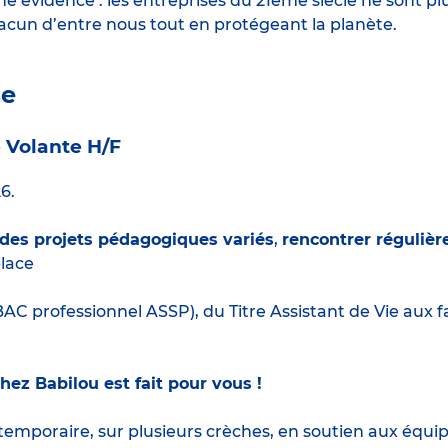
 évidence : les entreprises du 21ème siècle ne sont p
hacun d’entre nous tout en protégeant la planète.
se
e Volante H/F
6.
 des projets pédagogiques variés
,
rencontrer réguliè
lace
AC professionnel ASSP), du Titre Assistant de Vie aux f
chez Babilou est fait pour vous !
temporaire, sur plusieurs crèches, en soutien aux équi