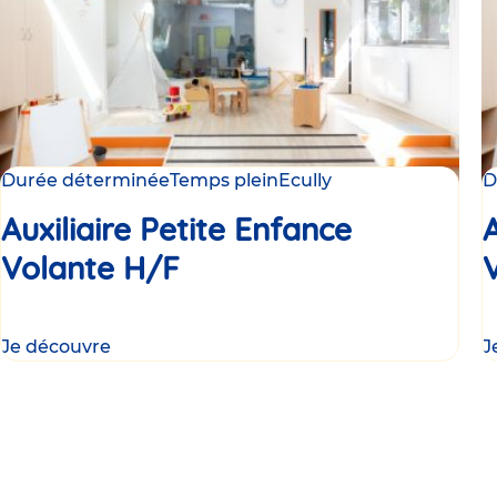
Durée déterminée
Temps plein
Ecully
D
Auxiliaire Petite Enfance
A
Volante H/F
Je découvre
J