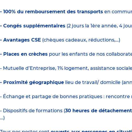
- 100% du remboursement des transports
en commu
- Congés supplémentaires
(2 jours la 1ère année, 4 jo
- Avantages CSE
(chèques cadeaux, réductions,…)
- Places en crèches
pour les enfants de nos collaborate
- Mutuelle d’Entreprise, 1% logement, assistance social
- Proximité géographique
lieu de travail/ domicile (a
- Échange et partage de bonnes pratiques : rencontre m
- Dispositifs de formations (
30 heures de détachemen
…)
Tous nos postes sont
ouverts aux personnes en situat