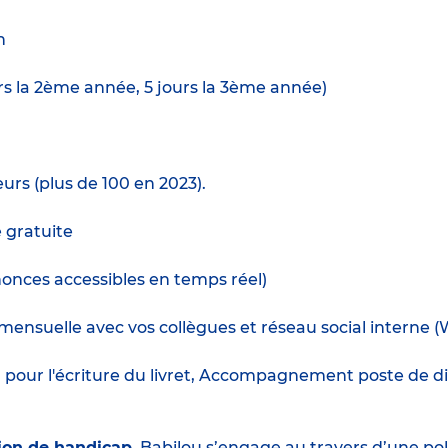
n
urs la 2ème année, 5 jours la 3ème année)
urs (plus de 100 en 2023).
e gratuite
nnonces accessibles en temps réel)
ensuelle avec vos collègues et réseau social interne (
t
pour l'écriture du livret, Accompagnement poste de dir
ion de handicap
. Babilou s’engage au travers d’une pol