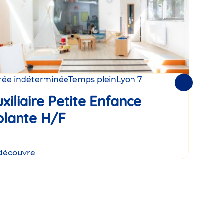
rée indéterminée
Temps plein
Lyon 7
Duré
Suivantes
xiliaire Petite Enfance
Aux
olante H/F
Vo
découvre
Je d