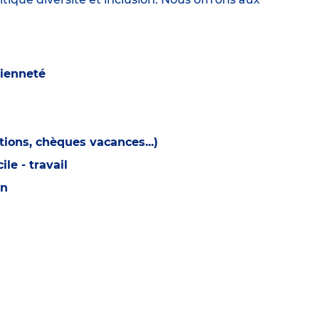
cienneté
ions, chèques vacances...)
e - travail
on