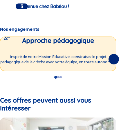
Bienvenue chez Babilou !
Nos engagements
Approche pédagogique
Int
Inspiré de notre Mission Educative, construisez le projet
Suivante
pédagogique de la crèche avec votre équipe, en toute autonomie !
Go
Go
Go
to
to
to
slide
slide
slide
1
2
3
Ces offres peuvent aussi vous
intéresser