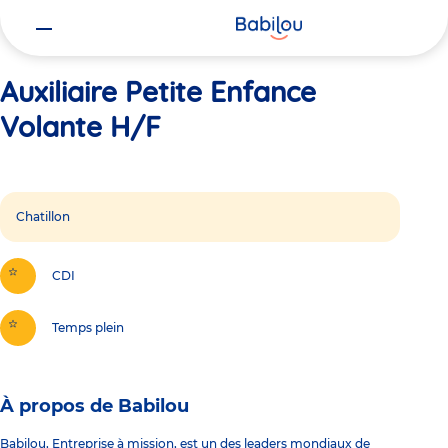
Vous
Accueil
Auxiliaire Petite Enfance Volante H/F
êtes
ici
Auxiliaire Petite Enfance
Volante H/F
Chatillon
CDI
Temps plein
À propos de Babilou
Babilou, Entreprise à mission, est un des leaders mondiaux de