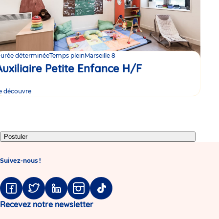
urée déterminée
Temps plein
Marseille 8
Auxiliaire Petite Enfance H/F
e découvre
Postuler
Suivez-nous !
Facebook
Twitter
Linkedin
Instagram
Tiktok
Recevez notre newsletter