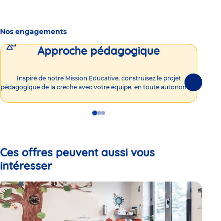
Nos engagements
Approche pédagogique
Int
Inspiré de notre Mission Educative, construisez le projet
Suivante
pédagogique de la crèche avec votre équipe, en toute autonomie !
Go
Go
Go
to
to
to
slide
slide
slide
1
2
3
Ces offres peuvent aussi vous
intéresser