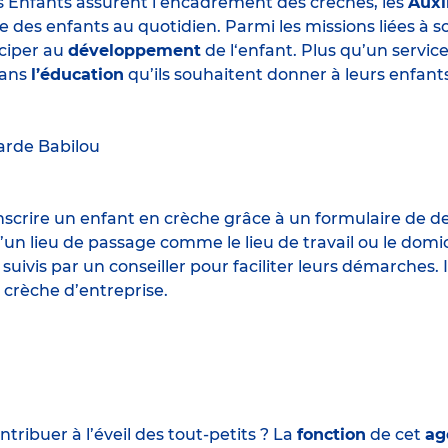
s Enfants assurent l’encadrement des crèches, les
Auxi
e des enfants au quotidien. Parmi les missions liées à 
iciper au
développement
de l‘enfant. Plus qu’un servic
ans
l’éducation
qu’ils souhaitent donner à leurs enfants
arde
Babilou
 inscrire un enfant en crèche grâce à un formulaire de 
un lieu de passage comme le lieu de travail ou le domic
 suivis par un conseiller pour faciliter leurs démarches.
 crèche d’entreprise.
ribuer à l’éveil des tout-petits ? La
fonction
de cet
ag