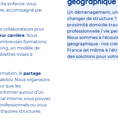
géographique
tite enfance, vous
ière, accompagné par
Un déménagement, un su
changer de structure ?
proximité domicile-travai
 collaborateurs pour
professionnelle / vie pe
eur carrière
. Nous
Nous sommes à l’écoute
 nombreuses formations
géographique : nos crè
rning, un modèle de
France (et même à l’ét
ablettes mises à
des solutions pour votre
ormation, le
partage
abilou. Nous organisons
ur que les
’informer autour d’un
ial interne, vous pouvez
professionnels ou vous
 d’autres structures