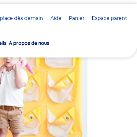
place dès demain
Aide
Panier
crèche(s)
Espace parent
 crèche Babilou
sélectionnée(s)
ils
À propos de nous