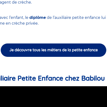
'agent de crèche
.
vec l’enfant, le
diplôme
de l’auxiliaire petite enfance l
 en crèche privée.
Je découvre tous les métiers de la petite enfance
liaire Petite Enfance chez Babilou