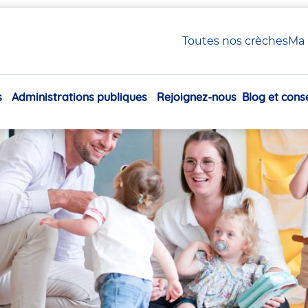
 Petite Enfance en crèche Babilou
Toutes nos crèches
Ma 
xiliaire Petite Enfance en
s
Administrations publiques
Rejoignez-nous
Blog et conse
Navigation
principale