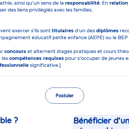
thie, ainsi qu’un sens de la
responsabilité
. En
relation
r des liens privilégiés avec les familles.
ent exercer s’ils sont
titulaires
d’un des
diplômes
reco
mpagnement éducatif petite enfance (AEPE) ou le BEP
ar
concours
et alternent stages pratiques et cours thé
 les
compétences requises
pour s’occuper de jeunes e
fessionnelle
significative.]
Postuler
ble ?
Bénéficier d’u