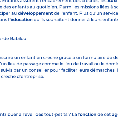
s Enfants assurent l’encadrement des crèches, les
Auxi
e des enfants au quotidien. Parmi les missions liées à 
iciper au
développement
de l‘enfant. Plus qu’un servic
ans
l’éducation
qu’ils souhaitent donner à leurs enfants
arde
Babilou
 inscrire un enfant en crèche grâce à un formulaire de 
un lieu de passage comme le lieu de travail ou le domic
 suivis par un conseiller pour faciliter leurs démarches.
 crèche d’entreprise.
ribuer à l’éveil des tout-petits ? La
fonction
de cet
ag