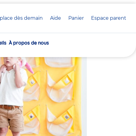
place dès demain
Aide
Panier
crèche(s)
Espace parent
 crèche Babilou
sélectionnée(s)
ils
À propos de nous