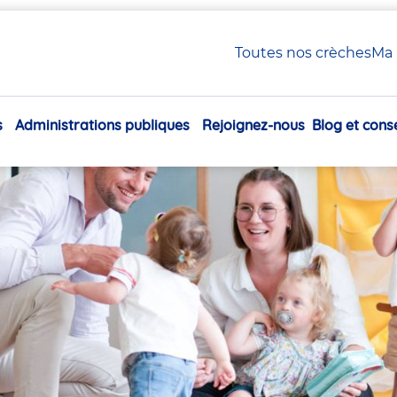
 Petite Enfance en crèche Babilou
Toutes nos crèches
Ma 
xiliaire Petite Enfance en
s
Administrations publiques
Rejoignez-nous
Blog et conse
Navigation
principale