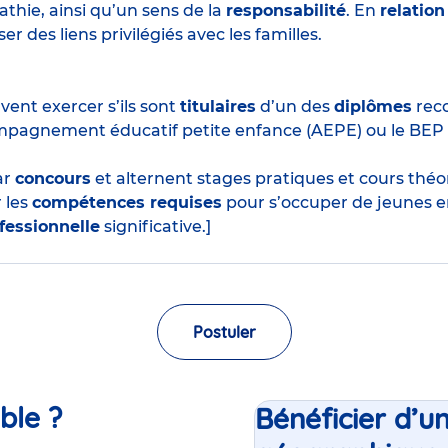
thie, ainsi qu’un sens de la
responsabilité
. En
relation
r des liens privilégiés avec les familles.
ent exercer s’ils sont
titulaires
d’un des
diplômes
reco
mpagnement éducatif petite enfance (AEPE) ou le BEP
ar
concours
et alternent stages pratiques et cours thé
 les
compétences requises
pour s’occuper de jeunes e
fessionnelle
significative.]
Postuler
ble ?
Bénéficier d’u