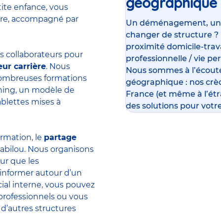
géographique
tite enfance, vous
ière, accompagné par
Un déménagement, un su
changer de structure ?
proximité domicile-travai
 collaborateurs pour
professionnelle / vie pe
eur carrière
. Nous
Nous sommes à l’écoute
 nombreuses formations
géographique : nos crè
rning, un modèle de
France (et même à l’ét
ablettes mises à
des solutions pour votre
ormation, le
partage
abilou. Nous organisons
ur que les
’informer autour d’un
ial interne, vous pouvez
professionnels ou vous
 d’autres structures