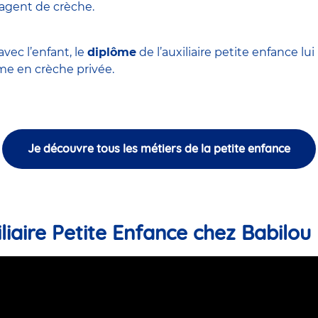
'agent de crèche
.
vec l’enfant, le
diplôme
de l’auxiliaire petite enfance l
 en crèche privée.
Je découvre tous les métiers de la petite enfance
liaire Petite Enfance chez Babilou