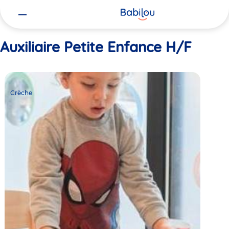
Vous
Accueil
Auxiliaire Petite Enfance H/F
êtes
ici
Auxiliaire Petite Enfance H/F
Crèche
Babilou
Crèche
Vaujours
Meaux