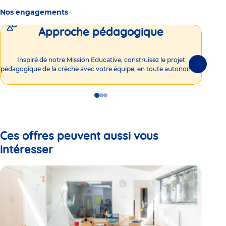
Nos engagements
Approche pédagogique
Int
Inspiré de notre Mission Educative, construisez le projet
Suivante
pédagogique de la crèche avec votre équipe, en toute autonomie !
Go
Go
Go
to
to
to
slide
slide
slide
1
2
3
Ces offres peuvent aussi vous
intéresser