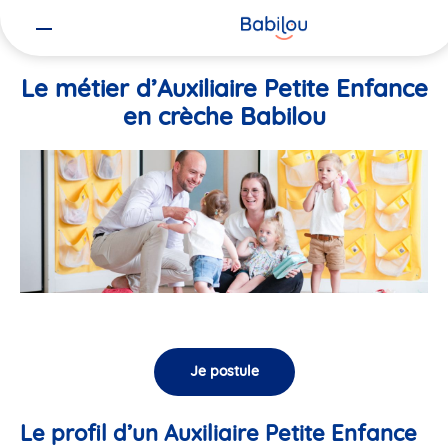
Vous
Accueil
Travailler chez Babilou
Le métier d’Auxiliaire Petite En
êtes
ici
Le métier d’Auxiliaire Petite Enfance
en crèche Babilou
Je postule
Le profil d’un Auxiliaire Petite Enfance