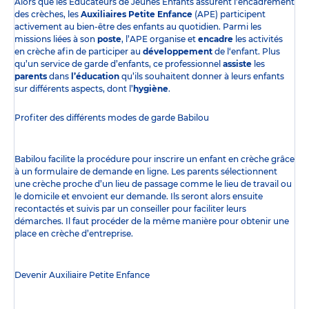
Alors que les Éducateurs de Jeunes Enfants assurent l’encadrement
des crèches, les
Auxiliaires Petite Enfance
(APE) participent
activement au bien-être des enfants au quotidien. Parmi les
missions liées à son
poste
, l’APE organise et
encadre
les activités
en crèche afin de participer au
développement
de l‘enfant. Plus
qu’un service de garde d’enfants, ce professionnel
assiste
les
parents
dans
l’éducation
qu’ils souhaitent donner à leurs enfants
sur différents aspects, dont l’
hygiène
.
Profiter des
différents modes de garde
Babilou
Babilou facilite la procédure pour inscrire un enfant en crèche grâce
à un formulaire de demande en ligne. Les parents sélectionnent
une crèche proche d’un lieu de passage comme le lieu de travail ou
le domicile et envoient eur demande. Ils seront alors ensuite
recontactés et suivis par un conseiller pour faciliter leurs
démarches. Il faut procéder de la même manière pour obtenir une
place en crèche d’entreprise.
Devenir Auxiliaire Petite Enfance