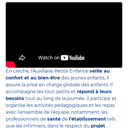
En crèche, l’Auxiliaire Petite Enfance
veille au
confort et au bien-être
des jeunes enfants, il
assure la prise en charge globale des enfants. Il
accompagne les tout-petits et
répond à leurs
besoins
tout au long de la journée. Il participe et
organise les activités pédagogiques et les repas
avec l’ensemble de l’équipe, notamment, les
professionnels de
santé
de
l’établissement
tels
que les infirmiers, dans le respect du
projet