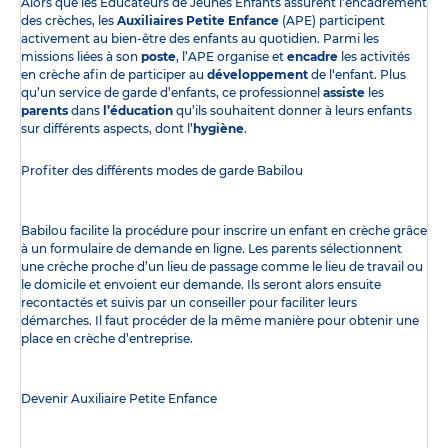
Alors que les Éducateurs de Jeunes Enfants assurent l’encadrement
des crèches, les
Auxiliaires Petite Enfance
(APE) participent
activement au bien-être des enfants au quotidien. Parmi les
missions liées à son
poste
, l’APE organise et
encadre
les activités
en crèche afin de participer au
développement
de l‘enfant. Plus
qu’un service de garde d’enfants, ce professionnel
assiste
les
parents
dans
l’éducation
qu’ils souhaitent donner à leurs enfants
sur différents aspects, dont l’
hygiène
.
Profiter des
différents modes de garde
Babilou
Babilou facilite la procédure pour inscrire un enfant en crèche grâce
à un formulaire de demande en ligne. Les parents sélectionnent
une crèche proche d’un lieu de passage comme le lieu de travail ou
le domicile et envoient eur demande. Ils seront alors ensuite
recontactés et suivis par un conseiller pour faciliter leurs
démarches. Il faut procéder de la même manière pour obtenir une
place en crèche d’entreprise.
Devenir Auxiliaire Petite Enfance