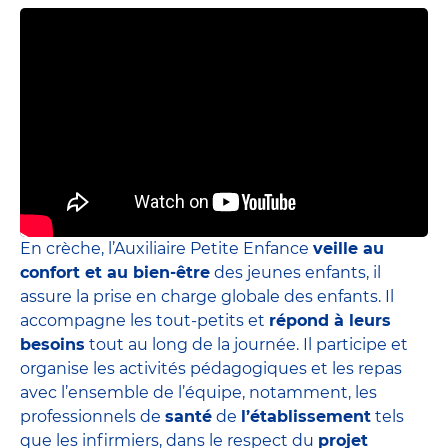
En crèche, l’Auxiliaire Petite Enfance
veille au
confort et au bien-être
des jeunes enfants, il
assure la prise en charge globale des enfants. Il
accompagne les tout-petits et
répond à leurs
besoins
tout au long de la journée. Il participe et
organise les activités pédagogiques et les repas
avec l’ensemble de l’équipe, notamment, les
professionnels de
santé
de
l’établissement
tels
que les infirmiers, dans le respect du
projet