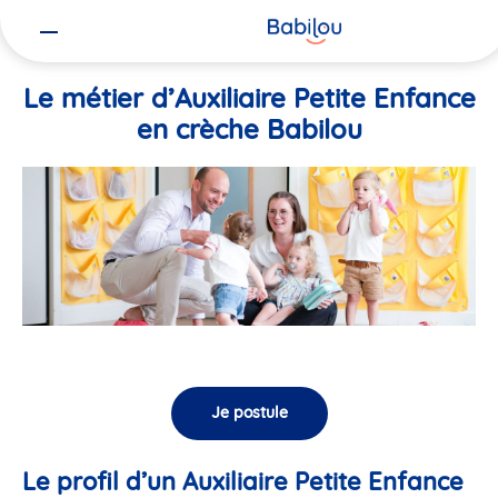
Vous
Accueil
Travailler chez Babilou
Le métier d’Auxiliaire Petite En
êtes
ici
Le métier d’Auxiliaire Petite Enfance
en crèche Babilou
Je postule
Le profil d’un Auxiliaire Petite Enfance