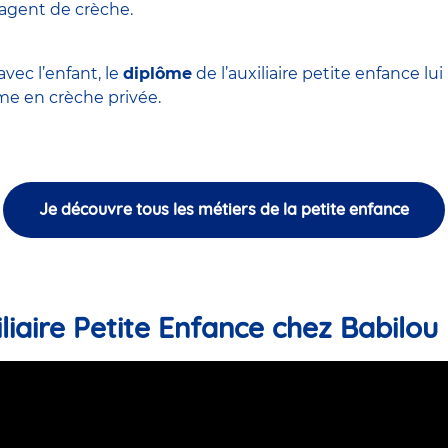
'agent de crèche
.
vec l’enfant, le
diplôme
de l’auxiliaire petite enfance l
 en crèche privée.
Je découvre tous les métiers de la petite enfance
liaire Petite Enfance chez Babilou