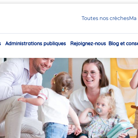
 Petite Enfance en crèche Babilou
Toutes nos crèches
Ma 
xiliaire Petite Enfance en
s
Administrations publiques
Rejoignez-nous
Blog et conse
Navigation
principale