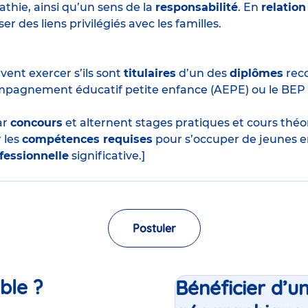
thie, ainsi qu’un sens de la
responsabilité
. En
relation
r des liens privilégiés avec les familles.
ent exercer s’ils sont
titulaires
d’un des
diplômes
reco
mpagnement éducatif petite enfance (AEPE) ou le BEP
ar
concours
et alternent stages pratiques et cours thé
 les
compétences requises
pour s’occuper de jeunes e
fessionnelle
significative.]
Postuler
ble ?
Bénéficier d’u