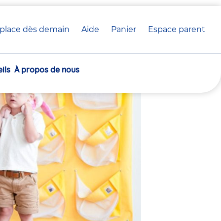
place dès demain
Aide
Panier
crèche(s)
Espace parent
 crèche Babilou
sélectionnée(s)
ils
À propos de nous