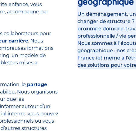
géographique
tite enfance, vous
ière, accompagné par
Un déménagement, un su
changer de structure ?
proximité domicile-travai
 collaborateurs pour
professionnelle / vie pe
eur carrière
. Nous
Nous sommes à l’écoute
 nombreuses formations
géographique : nos crè
rning, un modèle de
France (et même à l’ét
ablettes mises à
des solutions pour votre
ormation, le
partage
abilou. Nous organisons
ur que les
’informer autour d’un
ial interne, vous pouvez
professionnels ou vous
 d’autres structures