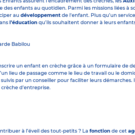
s Enfants assurent l’encadrement des crèches, les
Auxi
e des enfants au quotidien. Parmi les missions liées à 
iciper au
développement
de l‘enfant. Plus qu’un servic
ans
l’éducation
qu’ils souhaitent donner à leurs enfants
arde
Babilou
 inscrire un enfant en crèche grâce à un formulaire de 
un lieu de passage comme le lieu de travail ou le domic
 suivis par un conseiller pour faciliter leurs démarches.
 crèche d’entreprise.
ribuer à l’éveil des tout-petits ? La
fonction
de cet
ag