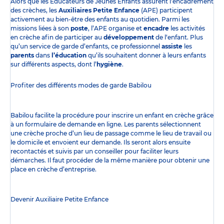
Alors que les Éducateurs de Jeunes Enfants assurent l’encadrement
des crèches, les
Auxiliaires Petite Enfance
(APE) participent
activement au bien-être des enfants au quotidien. Parmi les
missions liées à son
poste
, l’APE organise et
encadre
les activités
en crèche afin de participer au
développement
de l‘enfant. Plus
qu’un service de garde d’enfants, ce professionnel
assiste
les
parents
dans
l’éducation
qu’ils souhaitent donner à leurs enfants
sur différents aspects, dont l’
hygiène
.
Profiter des
différents modes de garde
Babilou
Babilou facilite la procédure pour inscrire un enfant en crèche grâce
à un formulaire de demande en ligne. Les parents sélectionnent
une crèche proche d’un lieu de passage comme le lieu de travail ou
le domicile et envoient eur demande. Ils seront alors ensuite
recontactés et suivis par un conseiller pour faciliter leurs
démarches. Il faut procéder de la même manière pour obtenir une
place en crèche d’entreprise.
Devenir Auxiliaire Petite Enfance