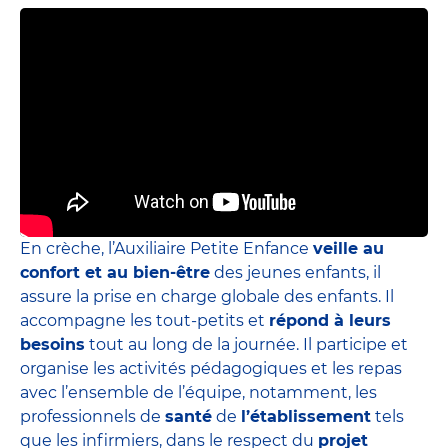
En crèche, l’Auxiliaire Petite Enfance
veille au
confort et au bien-être
des jeunes enfants, il
assure la prise en charge globale des enfants. Il
accompagne les tout-petits et
répond à leurs
besoins
tout au long de la journée. Il participe et
organise les activités pédagogiques et les repas
avec l’ensemble de l’équipe, notamment, les
professionnels de
santé
de
l’établissement
tels
que les infirmiers, dans le respect du
projet