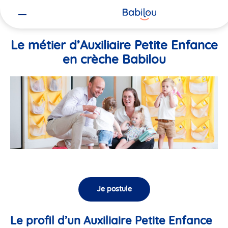
Vous
Accueil
Travailler chez Babilou
Le métier d’Auxiliaire Petite En
êtes
ici
Le métier d’Auxiliaire Petite Enfance
en crèche Babilou
Je postule
Le profil d’un Auxiliaire Petite Enfance