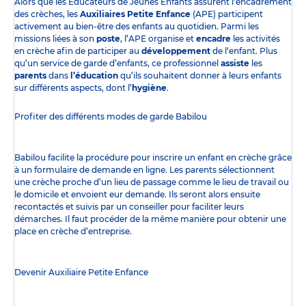
Alors que les Éducateurs de Jeunes Enfants assurent l’encadrement
des crèches, les
Auxiliaires Petite Enfance
(APE) participent
activement au bien-être des enfants au quotidien. Parmi les
missions liées à son
poste
, l’APE organise et
encadre
les activités
en crèche afin de participer au
développement
de l‘enfant. Plus
qu’un service de garde d’enfants, ce professionnel
assiste
les
parents
dans
l’éducation
qu’ils souhaitent donner à leurs enfants
sur différents aspects, dont l’
hygiène
.
Profiter des
différents modes de garde
Babilou
Babilou facilite la procédure pour inscrire un enfant en crèche grâce
à un formulaire de demande en ligne. Les parents sélectionnent
une crèche proche d’un lieu de passage comme le lieu de travail ou
le domicile et envoient eur demande. Ils seront alors ensuite
recontactés et suivis par un conseiller pour faciliter leurs
démarches. Il faut procéder de la même manière pour obtenir une
place en crèche d’entreprise.
Devenir Auxiliaire Petite Enfance