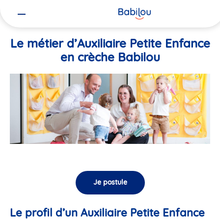
Vous
Accueil
Travailler chez Babilou
Le métier d’Auxiliaire Petite En
êtes
ici
Le métier d’Auxiliaire Petite Enfance
en crèche Babilou
Je postule
Le profil d’un Auxiliaire Petite Enfance