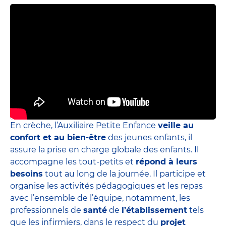
En crèche, l’Auxiliaire Petite Enfance
veille au
confort et au bien-être
des jeunes enfants, il
assure la prise en charge globale des enfants. Il
accompagne les tout-petits et
répond à leurs
besoins
tout au long de la journée. Il participe et
organise les activités pédagogiques et les repas
avec l’ensemble de l’équipe, notamment, les
professionnels de
santé
de
l’établissement
tels
que les infirmiers, dans le respect du
projet