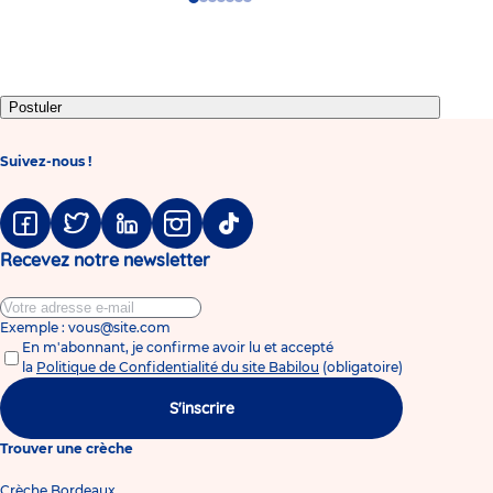
Go
Go
Go
Go
Go
Go
Go
to
to
to
to
to
to
to
slide
slide
slide
slide
slide
slide
slide
1
2
3
4
5
6
7
Postuler
Suivez-nous !
Facebook
Twitter
Linkedin
Instagram
Tiktok
Recevez notre newsletter
Exemple : vous@site.com
En m'abonnant, je confirme avoir lu et accepté
la
Politique de Confidentialité du site Babilou
(obligatoire)
S'inscrire
Trouver une crèche
Crèche Bordeaux