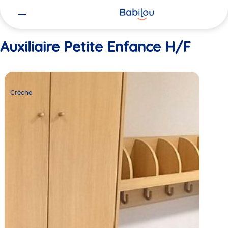
Vous
Accueil
Auxiliaire Petite Enfance H/F
êtes
ici
Auxiliaire Petite Enfance H/F
Crèche
Babilou
Crèche
Antibes
Deuxième
Avenue