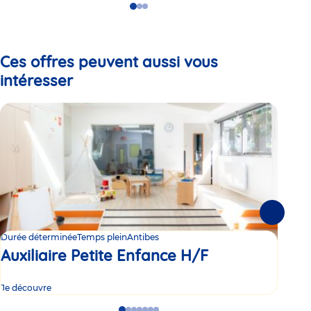
Go
Go
Go
to
to
to
slide
slide
slide
1
2
3
Ces offres peuvent aussi vous
intéresser
Suivante
Durée déterminée
Temps plein
Antibes
Dur
Auxiliaire Petite Enfance H/F
Au
Je découvre
Je d