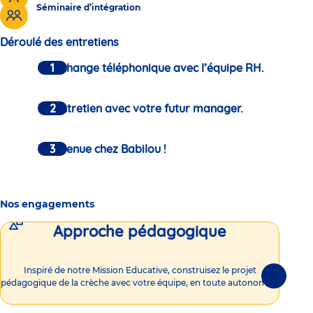
Séminaire d’intégration
Déroulé des entretiens
Un échange téléphonique avec l’équipe RH.
Un entretien avec votre futur manager.
Bienvenue chez Babilou !
Nos engagements
Approche pédagogique
Int
Inspiré de notre Mission Educative, construisez le projet
Suivante
pédagogique de la crèche avec votre équipe, en toute autonomie !