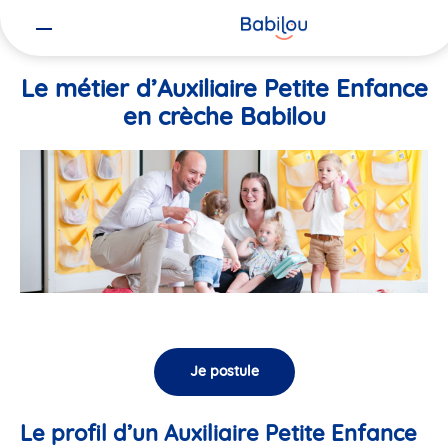
Vous
Accueil
Travailler chez Babilou
Le métier d’Auxiliaire Petite En
êtes
ici
Le métier d’Auxiliaire Petite Enfance
en crèche Babilou
Je postule
Le profil d’un Auxiliaire Petite Enfance