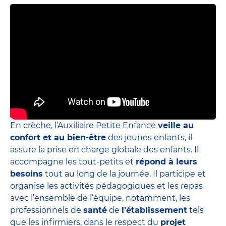
En crèche, l’Auxiliaire Petite Enfance
veille au
confort et au bien-être
des jeunes enfants, il
assure la prise en charge globale des enfants. Il
accompagne les tout-petits et
répond à leurs
besoins
tout au long de la journée. Il participe et
organise les activités pédagogiques et les repas
avec l’ensemble de l’équipe, notamment, les
professionnels de
santé
de
l’établissement
tels
que les infirmiers, dans le respect du
projet