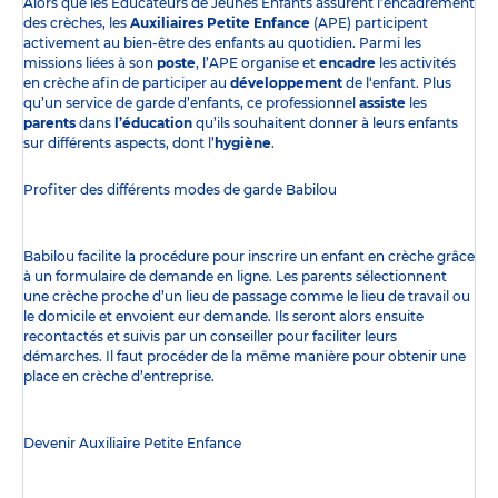
Alors que les Éducateurs de Jeunes Enfants assurent l’encadrement
des crèches, les
Auxiliaires Petite Enfance
(APE) participent
activement au bien-être des enfants au quotidien. Parmi les
missions liées à son
poste
, l’APE organise et
encadre
les activités
en crèche afin de participer au
développement
de l‘enfant. Plus
qu’un service de garde d’enfants, ce professionnel
assiste
les
parents
dans
l’éducation
qu’ils souhaitent donner à leurs enfants
sur différents aspects, dont l’
hygiène
.
Profiter des
différents modes de garde
Babilou
Babilou facilite la procédure pour inscrire un enfant en crèche grâce
à un formulaire de demande en ligne. Les parents sélectionnent
une crèche proche d’un lieu de passage comme le lieu de travail ou
le domicile et envoient eur demande. Ils seront alors ensuite
recontactés et suivis par un conseiller pour faciliter leurs
démarches. Il faut procéder de la même manière pour obtenir une
place en crèche d’entreprise.
Devenir Auxiliaire Petite Enfance