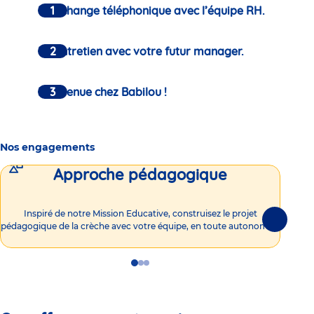
Un échange téléphonique avec l’équipe RH.
Un entretien avec votre futur manager.
Bienvenue chez Babilou !
Nos engagements
Approche pédagogique
Int
Inspiré de notre Mission Educative, construisez le projet
Suivante
pédagogique de la crèche avec votre équipe, en toute autonomie !
Go
Go
Go
to
to
to
slide
slide
slide
1
2
3