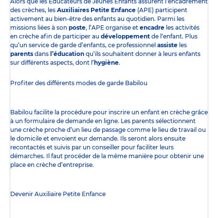
Alors que les Éducateurs de Jeunes Enfants assurent l’encadrement
des crèches, les
Auxiliaires Petite Enfance
(APE) participent
activement au bien-être des enfants au quotidien. Parmi les
missions liées à son
poste
, l’APE organise et
encadre
les activités
en crèche afin de participer au
développement
de l‘enfant. Plus
qu’un service de garde d’enfants, ce professionnel
assiste
les
parents
dans
l’éducation
qu’ils souhaitent donner à leurs enfants
sur différents aspects, dont l’
hygiène
.
Profiter des
différents modes de garde
Babilou
Babilou facilite la procédure pour inscrire un enfant en crèche grâce
à un formulaire de demande en ligne. Les parents sélectionnent
une crèche proche d’un lieu de passage comme le lieu de travail ou
le domicile et envoient eur demande. Ils seront alors ensuite
recontactés et suivis par un conseiller pour faciliter leurs
démarches. Il faut procéder de la même manière pour obtenir une
place en crèche d’entreprise.
Devenir Auxiliaire Petite Enfance