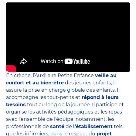
En crèche, l’Auxiliaire Petite Enfance
veille au
confort et au bien-être
des jeunes enfants, il
assure la prise en charge globale des enfants. Il
accompagne les tout-petits et
répond à leurs
besoins
tout au long de la journée. Il participe et
organise les activités pédagogiques et les repas
avec l’ensemble de l’équipe, notamment, les
professionnels de
santé
de
l’établissement
tels
que les infirmiers, dans le respect du
projet