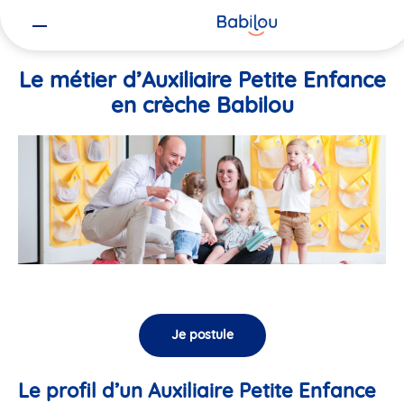
Vous
Accueil
Travailler chez Babilou
Le métier d’Auxiliaire Petite En
êtes
ici
Le métier d’Auxiliaire Petite Enfance
en crèche Babilou
Je postule
Le profil d’un Auxiliaire Petite Enfance