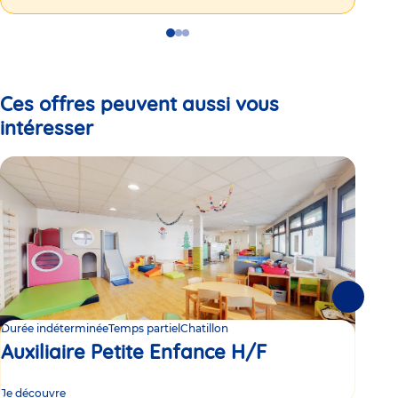
Go
Go
Go
to
to
to
slide
slide
slide
1
2
3
Ces offres peuvent aussi vous
intéresser
Suivante
Durée indéterminée
Temps partiel
Chatillon
Dur
Auxiliaire Petite Enfance H/F
Au
Je découvre
Je d