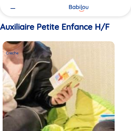
Vous
Accueil
Auxiliaire Petite Enfance H/F
êtes
ici
Auxiliaire Petite Enfance H/F
Crèche
Babilou
Crèche
Châtillon
Deforges