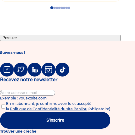
Go
Go
Go
Go
Go
Go
Go
Go
to
to
to
to
to
to
to
to
slide
slide
slide
slide
slide
slide
slide
slide
1
2
3
4
5
6
7
8
Postuler
Suivez-nous !
Facebook
Twitter
Linkedin
Instagram
Tiktok
Recevez notre newsletter
Exemple : vous@site.com
En m'abonnant, je confirme avoir lu et accepté
la
Politique de Confidentialité du site Babilou
(obligatoire)
S'inscrire
Trouver une crèche