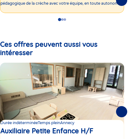
Suivante
pédagogique de la crèche avec votre équipe, en toute autonomie !
Go
Go
Go
to
to
to
slide
slide
slide
1
2
3
Ces offres peuvent aussi vous
intéresser
Suivante
Durée indéterminée
Temps plein
Annecy
Duré
Auxiliaire Petite Enfance H/F
Au