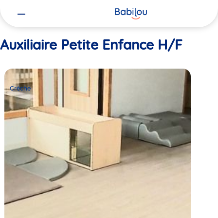
Vous
Accueil
Auxiliaire Petite Enfance H/F
êtes
ici
Auxiliaire Petite Enfance H/F
Crèche
Babilou
Crèche
Annecy
Leroux