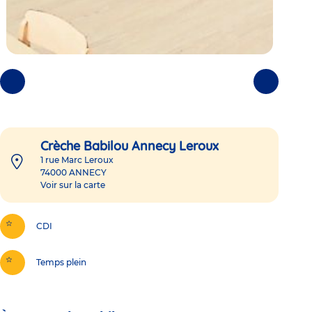
Photos
Photos
précédentes
suivantes
Crèche Babilou Annecy Leroux
1 rue Marc Leroux
74000
ANNECY
Voir sur la carte
CDI
Temps plein