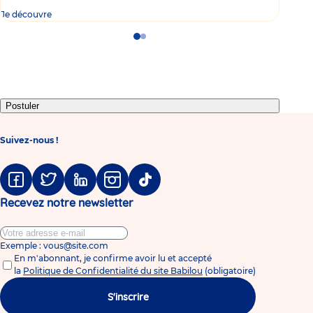
Je découvre
Je d
Go
Go
to
to
slide
slide
1
2
Postuler
Suivez-nous !
Facebook
Twitter
Linkedin
Instagram
Tiktok
Recevez notre newsletter
Exemple : vous@site.com
En m'abonnant, je confirme avoir lu et accepté
la
Politique de Confidentialité du site Babilou
(obligatoire)
S'inscrire