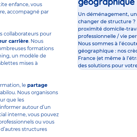
géographique
tite enfance, vous
ière, accompagné par
Un déménagement, un su
changer de structure ?
proximité domicile-travai
 collaborateurs pour
professionnelle / vie pe
eur carrière
. Nous
Nous sommes à l’écoute
 nombreuses formations
géographique : nos crè
rning, un modèle de
France (et même à l’ét
ablettes mises à
des solutions pour votre
ormation, le
partage
abilou. Nous organisons
ur que les
’informer autour d’un
ial interne, vous pouvez
professionnels ou vous
 d’autres structures