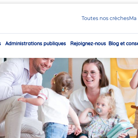
 Petite Enfance en crèche Babilou
Toutes nos crèches
Ma 
xiliaire Petite Enfance en
s
Administrations publiques
Rejoignez-nous
Blog et conse
Navigation
principale