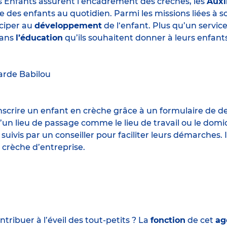
s Enfants assurent l’encadrement des crèches, les
Auxi
e des enfants au quotidien. Parmi les missions liées à 
iciper au
développement
de l‘enfant. Plus qu’un servic
ans
l’éducation
qu’ils souhaitent donner à leurs enfants
arde
Babilou
 inscrire un enfant en crèche grâce à un formulaire de 
un lieu de passage comme le lieu de travail ou le domic
 suivis par un conseiller pour faciliter leurs démarches.
 crèche d’entreprise.
ribuer à l’éveil des tout-petits ? La
fonction
de cet
ag