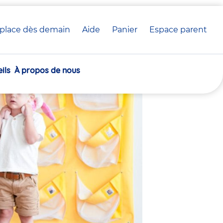
place dès demain
Aide
Panier
crèche(s)
Espace parent
 crèche Babilou
sélectionnée(s)
ils
À propos de nous