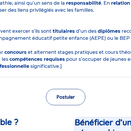
thie, ainsi qu’un sens de la
responsabilité
. En
relation
r des liens privilégiés avec les familles.
ent exercer s’ils sont
titulaires
d’un des
diplômes
reco
mpagnement éducatif petite enfance (AEPE) ou le BEP
ar
concours
et alternent stages pratiques et cours thé
 les
compétences requises
pour s’occuper de jeunes e
fessionnelle
significative.]
Postuler
ble ?
Bénéficier d’u