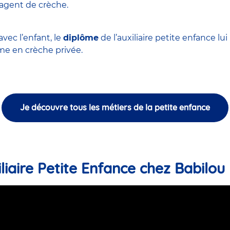
'agent de crèche
.
vec l’enfant, le
diplôme
de l’auxiliaire petite enfance l
 en crèche privée.
Je découvre tous les métiers de la petite enfance
liaire Petite Enfance chez Babilou