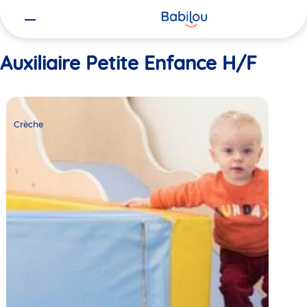
Vous
Accueil
Auxiliaire Petite Enfance H/F
êtes
ici
Auxiliaire Petite Enfance H/F
Crèche
Babilou
Crèche
Suresnes
Carnot