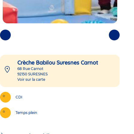
Photos
Photos
précédentes
suivantes
Crèche Babilou Suresnes Carnot
68 Rue Carnot
92150
SURESNES
Voir sur la carte
CDI
Temps plein