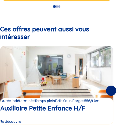
Go
Go
Go
to
to
to
slide
slide
slide
1
2
3
Ces offres peuvent aussi vous
intéresser
Suivante
Durée indéterminée
Temps plein
Briis Sous Forges
556,9 km
Duré
Auxiliaire Petite Enfance H/F
Au
Je découvre
Je d