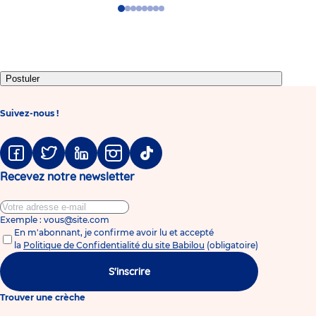
Go
Go
Go
Go
Go
Go
Go
Go
to
to
to
to
to
to
to
to
slide
slide
slide
slide
slide
slide
slide
slide
1
2
3
4
5
6
7
8
Postuler
Suivez-nous !
Facebook
Twitter
Linkedin
Instagram
Tiktok
Recevez notre newsletter
Exemple : vous@site.com
En m'abonnant, je confirme avoir lu et accepté
la
Politique de Confidentialité du site Babilou
(obligatoire)
S'inscrire
Trouver une crèche