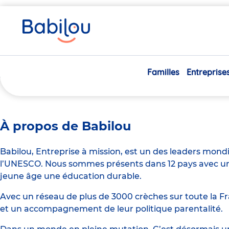
Vous
Accueil
Auxiliaire Petite Enfance H/F
êtes
ici
Auxiliaire Petite Enfance H/F
Familles
Entreprise
À propos de Babilou
Babilou, Entreprise à mission, est un des leaders mond
l’UNESCO. Nous sommes présents dans 12 pays avec un 
jeune âge une éducation durable.
Avec un réseau de plus de 3000 crèches sur toute la Fr
et un accompagnement de leur politique parentalité.