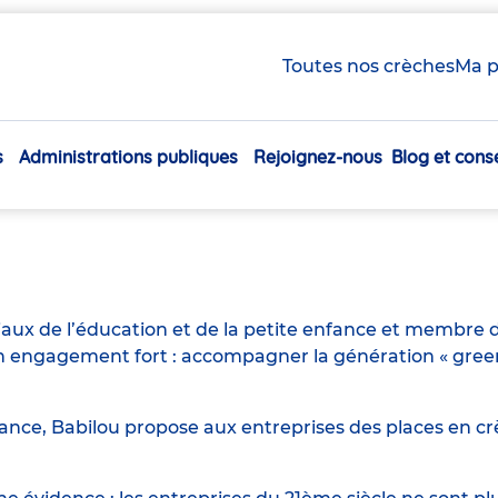
Toutes nos crèches
Ma p
s
Administrations publiques
Rejoignez-nous
Blog et conse
Navigation
principale
iaux de l’éducation et de la petite enfance et membre d
engagement fort : accompagner la génération « green n
ance, Babilou propose aux entreprises des places en crè