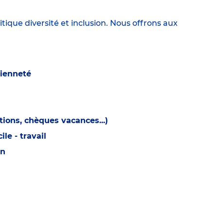
itique diversité et inclusion. Nous offrons aux
cienneté
ions, chèques vacances...)
e - travail
on