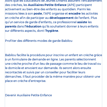
Alors que les Éducateurs de Jeunes Enfants assurent l’encadrement
des crèches, les
Auxiliaires Petite Enfance
(APE) participent
activement au bien-être des enfants au quotidien. Parmi les
missions liées à son
poste
, l’APE organise et
encadre
les activités
en crèche afin de participer au
développement
de l‘enfant. Plus
qu’un service de garde d’enfants, ce professionnel
assiste
les
parents
dans
l’éducation
qu’ils souhaitent donner à leurs enfants
sur différents aspects, dont l’
hygiène
.
Profiter des
différents modes de garde
Babilou
Babilou facilite la procédure pour inscrire un enfant en crèche grâce
à un formulaire de demande en ligne. Les parents sélectionnent
une crèche proche d’un lieu de passage comme le lieu de travail ou
le domicile et envoient eur demande. Ils seront alors ensuite
recontactés et suivis par un conseiller pour faciliter leurs
démarches. Il faut procéder de la même manière pour obtenir une
place en crèche d’entreprise.
Devenir Auxiliaire Petite Enfance