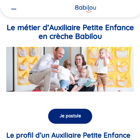
Vous
Accueil
Travailler chez Babilou
Le métier d’Auxiliaire Petite En
êtes
ici
Le métier d’Auxiliaire Petite Enfance
en crèche Babilou
Je postule
Le profil d’un Auxiliaire Petite Enfance