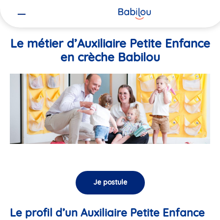
Vous
Accueil
Travailler chez Babilou
Le métier d’Auxiliaire Petite En
êtes
ici
Le métier d’Auxiliaire Petite Enfance
en crèche Babilou
Je postule
Le profil d’un Auxiliaire Petite Enfance