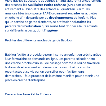
Alors que les Éducateurs de Jeunes Enfants assurent l’encadrement
des crèches, les
Auxiliaires Petite Enfance
(APE) participent
activement au bien-être des enfants au quotidien. Parmi les
missions liées à son
poste
, l’APE organise et
encadre
les activités
en crèche afin de participer au
développement
de l‘enfant. Plus
qu’un service de garde d’enfants, ce professionnel
assiste
les
parents
dans
l’éducation
qu’ils souhaitent donner à leurs enfants
sur différents aspects, dont l’
hygiène
.
Profiter des
différents modes de garde
Babilou
Babilou facilite la procédure pour inscrire un enfant en crèche grâce
à un formulaire de demande en ligne. Les parents sélectionnent
une crèche proche d’un lieu de passage comme le lieu de travail ou
le domicile et envoient eur demande. Ils seront alors ensuite
recontactés et suivis par un conseiller pour faciliter leurs
démarches. Il faut procéder de la même manière pour obtenir une
place en crèche d’entreprise.
Devenir Auxiliaire Petite Enfance