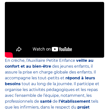
En crèche, l’Auxiliaire Petite Enfance
veille au
confort et au bien-être
des jeunes enfants, il
assure la prise en charge globale des enfants. Il
accompagne les tout-petits et
répond à leurs
besoins
tout au long de la journée. Il participe et
organise les activités pédagogiques et les repas
avec l’ensemble de l’équipe, notamment, les
professionnels de
santé
de
l’établissement
tels
que les infirmiers, dans le respect du
projet