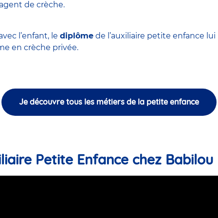
'agent de crèche
.
vec l’enfant, le
diplôme
de l’auxiliaire petite enfance l
 en crèche privée.
Je découvre tous les métiers de la petite enfance
liaire Petite Enfance chez Babilou