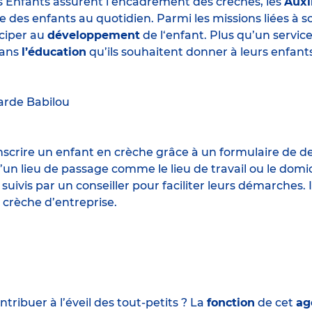
s Enfants assurent l’encadrement des crèches, les
Auxi
e des enfants au quotidien. Parmi les missions liées à 
iciper au
développement
de l‘enfant. Plus qu’un servic
ans
l’éducation
qu’ils souhaitent donner à leurs enfants
arde
Babilou
 inscrire un enfant en crèche grâce à un formulaire de 
un lieu de passage comme le lieu de travail ou le domic
 suivis par un conseiller pour faciliter leurs démarches.
 crèche d’entreprise.
ribuer à l’éveil des tout-petits ? La
fonction
de cet
ag