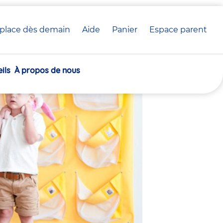
place dès demain
Aide
Panier
crèche(s)
Espace parent
 crèche Babilou
sélectionnée(s)
ils
À propos de nous