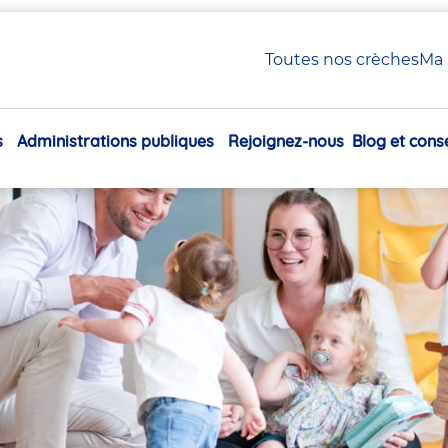
 Petite Enfance en crèche Babilou
Toutes nos crèches
Ma 
xiliaire Petite Enfance en
s
Administrations publiques
Rejoignez-nous
Blog et conse
Navigation
principale