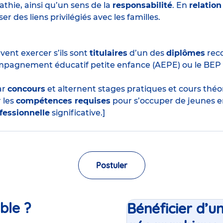
thie, ainsi qu’un sens de la
responsabilité
. En
relation
r des liens privilégiés avec les familles.
ent exercer s’ils sont
titulaires
d’un des
diplômes
reco
mpagnement éducatif petite enfance (AEPE) ou le BEP
ar
concours
et alternent stages pratiques et cours thé
 les
compétences requises
pour s’occuper de jeunes e
fessionnelle
significative.]
Postuler
ble ?
Bénéficier d’u