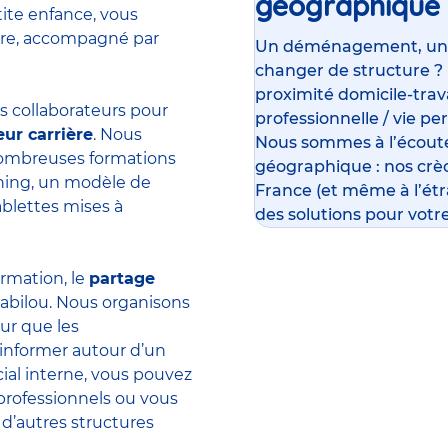
géographique
tite enfance, vous
ière, accompagné par
Un déménagement, un su
changer de structure ?
proximité domicile-travai
 collaborateurs pour
professionnelle / vie pe
eur carrière
. Nous
Nous sommes à l’écoute
 nombreuses formations
géographique : nos crè
rning, un modèle de
France (et même à l’ét
ablettes mises à
des solutions pour votre
ormation, le
partage
abilou. Nous organisons
ur que les
’informer autour d’un
ial interne, vous pouvez
professionnels ou vous
 d’autres structures