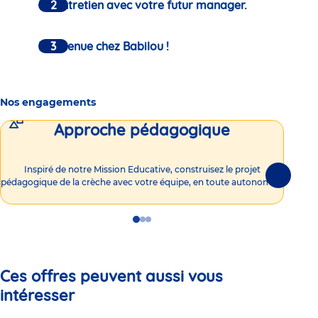
Un entretien avec votre futur manager.
Bienvenue chez Babilou !
Nos engagements
Approche pédagogique
Int
Inspiré de notre Mission Educative, construisez le projet
Suivante
pédagogique de la crèche avec votre équipe, en toute autonomie !
Go
Go
Go
to
to
to
slide
slide
slide
1
2
3
Ces offres peuvent aussi vous
intéresser