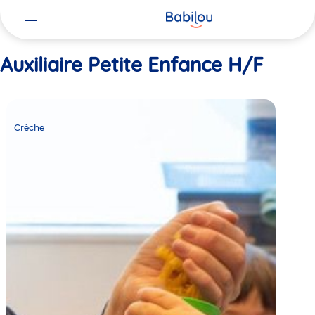
Vous
Accueil
Auxiliaire Petite Enfance H/F
êtes
ici
Auxiliaire Petite Enfance H/F
Crèche
Babilou
Crèche
Paris
Tocqueville