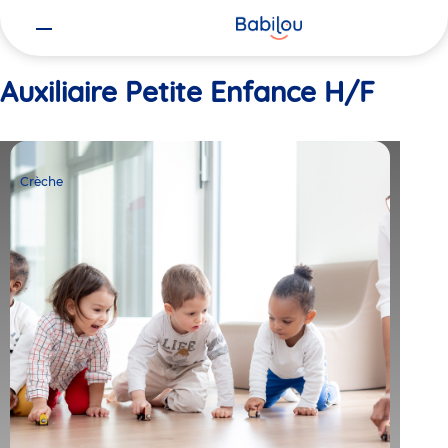
Vous
Accueil
Auxiliaire Petite Enfance H/F
êtes
ici
Auxiliaire Petite Enfance H/F
Crèche
Babilou
Crèche
Paris
Poincaré