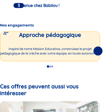
Bienvenue chez Babilou !
Nos engagements
Approche pédagogique
Int
Inspiré de notre Mission Educative, construisez le projet
Suivante
pédagogique de la crèche avec votre équipe, en toute autonomie !
Go
Go
Go
to
to
to
slide
slide
slide
1
2
3
Ces offres peuvent aussi vous
intéresser