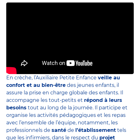
En crèche, l’Auxiliaire Petite Enfance
veille au
confort et au bien-être
des jeunes enfants, il
assure la prise en charge globale des enfants. Il
accompagne les tout-petits et
répond à leurs
besoins
tout au long de la journée. Il participe et
organise les activités pédagogiques et les repas
avec l’ensemble de l’équipe, notamment, les
professionnels de
santé
de
l’établissement
tels
que les infirmiers, dans le respect du
projet