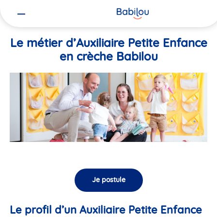
Vous
Accueil
Travailler chez Babilou
Le métier d’Auxiliaire Petite En
êtes
ici
Le métier d’Auxiliaire Petite Enfance
en crèche Babilou
Je postule
Le profil d’un Auxiliaire Petite Enfance