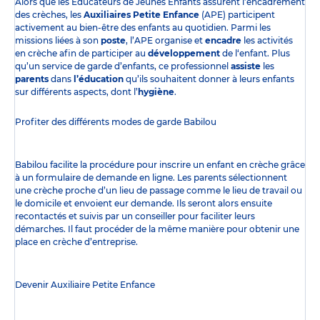
Alors que les Éducateurs de Jeunes Enfants assurent l’encadrement
des crèches, les
Auxiliaires Petite Enfance
(APE) participent
activement au bien-être des enfants au quotidien. Parmi les
missions liées à son
poste
, l’APE organise et
encadre
les activités
en crèche afin de participer au
développement
de l‘enfant. Plus
qu’un service de garde d’enfants, ce professionnel
assiste
les
parents
dans
l’éducation
qu’ils souhaitent donner à leurs enfants
sur différents aspects, dont l’
hygiène
.
Profiter des
différents modes de garde
Babilou
Babilou facilite la procédure pour inscrire un enfant en crèche grâce
à un formulaire de demande en ligne. Les parents sélectionnent
une crèche proche d’un lieu de passage comme le lieu de travail ou
le domicile et envoient eur demande. Ils seront alors ensuite
recontactés et suivis par un conseiller pour faciliter leurs
démarches. Il faut procéder de la même manière pour obtenir une
place en crèche d’entreprise.
Devenir Auxiliaire Petite Enfance