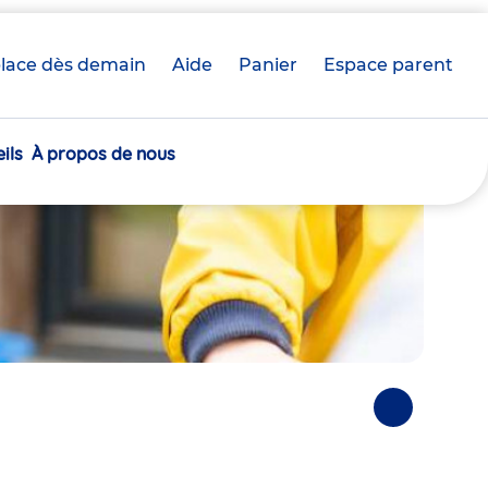
lace dès demain
Aide
Panier
crèche(s)
Espace parent
sélectionnée(s)
ils
À propos de nous
Photos
suivantes