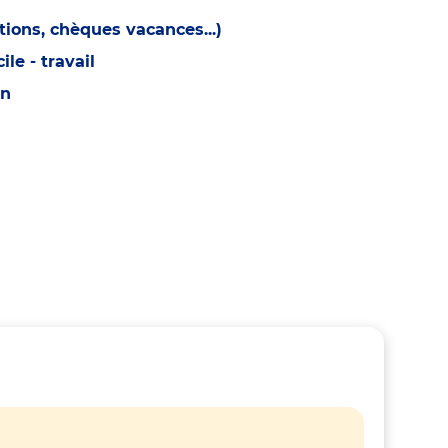
ions, chèques vacances...)
e - travail
on