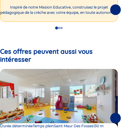
Int
Inspiré de notre Mission Educative, construisez le projet
Suivante
pédagogique de la crèche avec votre équipe, en toute autonomie !
Go
Go
Go
to
to
to
slide
slide
slide
1
2
3
Ces offres peuvent aussi vous
intéresser
Suivante
Durée déterminée
Temps plein
Saint Maur Des Fosses
130 m
Dur