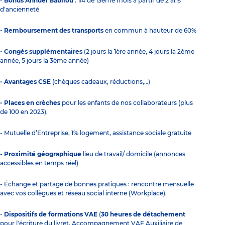
-
Bonus Annuel Babilou
: 1/4 de 13ème mois à partir de 2 ans
d'ancienneté
- Remboursement des transports
en commun à hauteur de 60%
- Congés supplémentaires
(2 jours la 1ère année, 4 jours la 2ème
année, 5 jours la 3ème année)
- Avantages CSE
(chèques cadeaux, réductions,…)
- Places en crèches
pour les enfants de nos collaborateurs (plus
de 100 en 2023).
- Mutuelle d’Entreprise, 1% logement, assistance sociale gratuite
- Proximité géographique
lieu de travail/ domicile (annonces
accessibles en temps réel)
- Échange et partage de bonnes pratiques : rencontre mensuelle
avec vos collègues et réseau social interne (Workplace).
-
Dispositifs de formations VAE
(
30 heures de détachement
pour l'écriture du livret, Accompagnement VAE Auxiliaire de