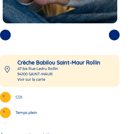
Photos
Photos
précédentes
suivantes
Crèche Babilou Saint-Maur Rollin
47 bis Rue Ledru Rollin
94100
SAINT-MAUR
Voir sur la carte
CDI
Temps plein