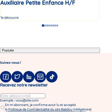
Auxiliaire Petite Enfance H/F
Au
Je découvre
Je d
Go
Go
Go
Go
Go
Go
Go
Go
to
to
to
to
to
to
to
to
slide
slide
slide
slide
slide
slide
slide
slide
1
2
3
4
5
6
7
8
Postuler
Suivez-nous !
Facebook
Twitter
Linkedin
Instagram
Tiktok
Recevez notre newsletter
Exemple : vous@site.com
En m'abonnant, je confirme avoir lu et accepté
la
Politique de Confidentialité du site Babilou
(obligatoire)