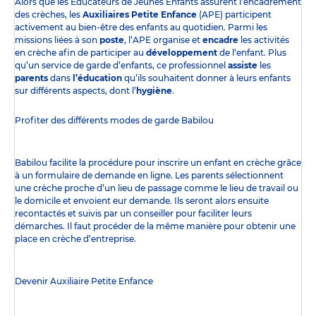
Alors que les Éducateurs de Jeunes Enfants assurent l’encadrement
des crèches, les
Auxiliaires Petite Enfance
(APE) participent
activement au bien-être des enfants au quotidien. Parmi les
missions liées à son
poste
, l’APE organise et
encadre
les activités
en crèche afin de participer au
développement
de l‘enfant. Plus
qu’un service de garde d’enfants, ce professionnel
assiste
les
parents
dans
l’éducation
qu’ils souhaitent donner à leurs enfants
sur différents aspects, dont l’
hygiène
.
Profiter des
différents modes de garde
Babilou
Babilou facilite la procédure pour inscrire un enfant en crèche grâce
à un formulaire de demande en ligne. Les parents sélectionnent
une crèche proche d’un lieu de passage comme le lieu de travail ou
le domicile et envoient eur demande. Ils seront alors ensuite
recontactés et suivis par un conseiller pour faciliter leurs
démarches. Il faut procéder de la même manière pour obtenir une
place en crèche d’entreprise.
Devenir Auxiliaire Petite Enfance