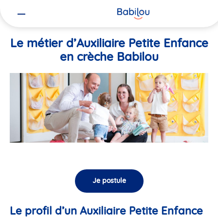
Vous
Accueil
Travailler chez Babilou
Le métier d’Auxiliaire Petite En
êtes
ici
Le métier d’Auxiliaire Petite Enfance
en crèche Babilou
Je postule
Le profil d’un Auxiliaire Petite Enfance